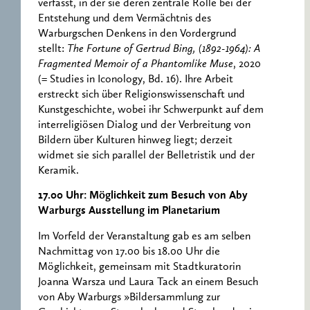
verfasst, in der sie deren zentrale Rolle bei der
Entstehung und dem Vermächtnis des
Warburgschen Denkens in den Vordergrund
stellt:
The Fortune of Gertrud Bing, (1892-1964): A
Fragmented Memoir of a Phantomlike Muse
, 2020
(= Studies in Iconology, Bd. 16). Ihre Arbeit
erstreckt sich über Religionswissenschaft und
Kunstgeschichte, wobei ihr Schwerpunkt auf dem
interreligiösen Dialog und der Verbreitung von
Bildern über Kulturen hinweg liegt; derzeit
widmet sie sich parallel der Belletristik und der
Keramik.
17.00 Uhr: Möglichkeit zum Besuch von Aby
Warburgs Ausstellung im Planetarium
Im Vorfeld der Veranstaltung gab es am selben
Nachmittag von 17.00 bis 18.00 Uhr die
Möglichkeit, gemeinsam mit Stadtkuratorin
Joanna Warsza und Laura Tack an einem Besuch
von Aby Warburgs »Bildersammlung zur