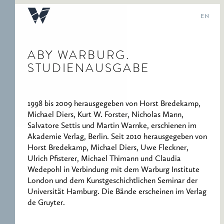
EN
ABY WARBURG.
STUDIENAUSGABE
ABY WARBURG
DIREKTORIUM
SCHWERPUNKTTHEMEN
VORTRÄGE AUS DEM
WARBURG-ARCHIV
WARBURG-HAUS
1998 bis 2009 herausgegeben von Horst Bredekamp,
KULTURWISSENSCHAFTL.
TEAM
STUDIENKURS
HECKSCHER-ARCHIV
Michael Diers, Kurt W. Forster, Nicholas Mann,
BIBLIOTHEK WARBURG
STUDIEN AUS DEM
Salvatore Settis und Martin Warnke, erschienen im
WARBURG-PROFESSUR
WARBURG-KOLLEG
ARCHIV HAMBURGER
WARBURG-HAUS
Akademie Verlag, Berlin. Seit 2010 herausgegeben von
DAS WARBURG-HAUS
KUNST
PREISTRÄGER
BILDERFAHRZEUGE
Horst Bredekamp, Michael Diers, Uwe Fleckner,
HEUTE
MNEMOSYNE.
Ulrich Pfisterer, Michael Thimann und Claudia
SCHRIFTEN DES
FORSCHUNGSSTELLE
WARBURG-KOLLEGS
Wedepohl in Verbindung mit dem Warburg Institute
»ENTARTETE KUNST«
London und dem Kunstgeschichtlichen Seminar der
ABY WARBURG.
Universität Hamburg. Die Bände erscheinen im Verlag
FORSCHUNGSSTELLE
STUDIENAUSGABE
de Gruyter.
POLITISCHE
IKONOGRAPHIE
AUFZEICHNUNGEN