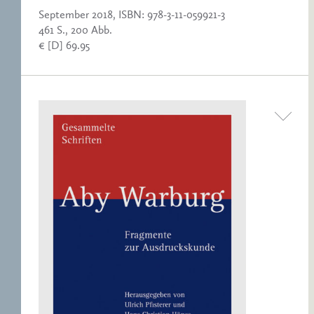
September 2018, ISBN: 978-3-11-059921-3
461 S., 200 Abb.
€ [D] 69.95