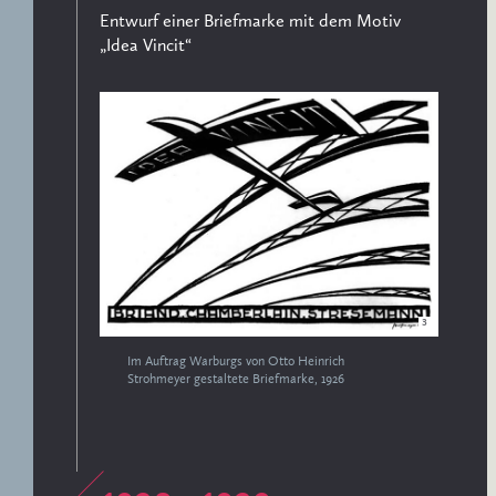
Entwurf einer Briefmarke mit dem Motiv
„Idea Vincit“
3
Im Auftrag Warburgs von Otto Heinrich
Strohmeyer gestaltete Briefmarke, 1926