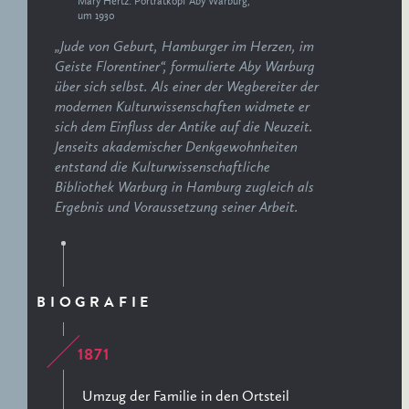
Mary Hertz: Porträtkopf Aby Warburg,
ERNST CASSIRER
um 1930
ARBEITSSTELLE 1997-
„Jude von Geburt, Hamburger im Herzen, im
2007
Geiste Florentiner“, formulierte Aby Warburg
über sich selbst. Als einer der Wegbereiter der
modernen Kulturwissenschaften widmete er
sich dem Einfluss der Antike auf die Neuzeit.
Jenseits akademischer Denkgewohnheiten
entstand die Kulturwissenschaftliche
Bibliothek Warburg in Hamburg zugleich als
Ergebnis und Voraussetzung seiner Arbeit.
BIOGRAFIE
1871
Umzug der Familie in den Ortsteil