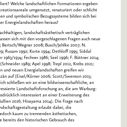
lliert? Welche landschaftlichen Formationen ergeben
reationsareale umgenutzt, renaturiert oder schlicht
ien und symbolischen Bezugssysteme bilden sich bei
er Energielandschaften heraus?
nachhaltigen, landschaftsästhetisch verträglichen
lassen sich mit den vorgeschlagenen Fragen auch neue
9; Bertsch/Wegner 2008; Busch/Jehlke 2007; N.
89; Rusam 1992; Korte 1994; Dethloff 1995; Siddal
r 1963/1974; Fechner 1986; Seel 1996; F. Büttner 2014;
(Schneider 1989; Apel 1998; Trepl 2012, Krebs 2021;
en und neuen Energielandschaften greifen wir
zän auf (Eisel/Körner 2006; Scott/Swenson 2015;
ch schließen wir an eine bildwissenschaftliche, an
ressierte Landschaftsforschung an, die am Warburg-
sdrücklich interessiert an einer Erweiterung des
Jullien 2016; Hisayama 2014). Die Frage nach
ndschaftsgestaltung erlaubt dabei, die
 jedoch kaum zu trennenden ästhetischen,
e bereits den historischen Gebrauch des