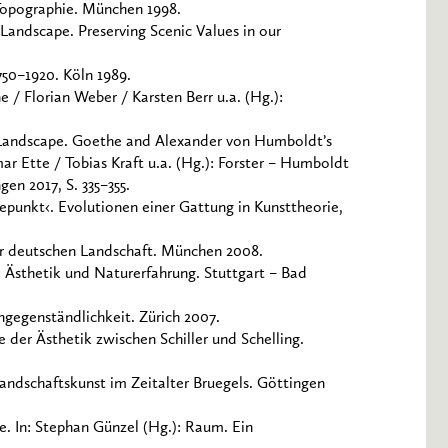
 Topographie. München 1998.
Landscape. Preserving Scenic Values in our
50–1920. Köln 1989.
e / Florian Weber / Karsten Berr u.a. (Hg.):
al Landscape. Goethe and Alexander von Humboldt’s
ar Ette / Tobias Kraft u.a. (Hg.): Forster – Humboldt
en 2017, S. 335–355.
epunkt‹. Evolutionen einer Gattung in Kunsttheorie,
er deutschen Landschaft. München 2008.
 Ästhetik und Naturerfahrung. Stuttgart – Bad
ngegenständlichkeit. Zürich 2007.
 der Ästhetik zwischen Schiller und Schelling.
andschaftskunst im Zeitalter Bruegels. Göttingen
. In: Stephan Günzel (Hg.): Raum. Ein