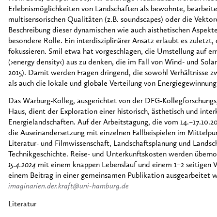
Erlebnismöglichkeiten von Landschaften als bewohnte, bearbeit
multisensorischen Qualitäten (z.B. soundscapes) oder die Vektore
Beschreibung dieser dynamischen wie auch aisthetischen Aspekte 
besondere Rolle. Ein interdisziplinärer Ansatz erlaubt es zuletz
fokussieren. Smil etwa hat vorgeschlagen, die Umstellung auf e
(›energy density‹) aus zu denken, die im Fall von Wind- und Sola
2015). Damit werden Fragen dringend, die sowohl Verhältnisse 
als auch die lokale und globale Verteilung von Energiegewinnun
Das Warburg-Kolleg, ausgerichtet von der DFG-Kollegforschung
Haus, dient der Exploration einer historisch, ästhetisch und inte
Energielandschaften. Auf der Arbeitstagung, die vom 14.–17.10.
die Auseinandersetzung mit einzelnen Fallbeispielen im Mittelpun
Literatur- und Filmwissenschaft, Landschaftsplanung und Landsc
Technikgeschichte. Reise- und Unterkunftskosten werden überno
15.4.2024
mit einem knappen Lebenslauf und einem 1–2 seitigen Vo
einem Beitrag in einer gemeinsamen Publikation ausgearbeitet 
imaginarien.der.kraft@uni-hamburg.de
Literatur