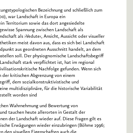
ttungstypologischen Bezeichnung und schließlich zum
0), war Landschaft in Europa ein
ein Territorium sowie das dort angesiedelte
 gewisse Spannung zwischen Landschaft als
schaft als ›Vedute‹, Ansicht, Aussicht oder visueller
hetiken meist davon aus, dass es sich bei Landschaft
dpunkt aus geordneten Ausschnitt handelt, an dem
nstellen soll. Der physiognomische Landschaftsbegriff
ndschaft stark verpflichtet ist, hat im regional
ilisationskritische Nachfolge gefunden. Wenn sich
n der kritischen Abgrenzung von einem
egriff, dem sozialkonstruktivistische und
e multidisziplinäre, für die historische Variabilität
estellt worden sind
ischen Wahrnehmung und Bewertung von
und tauchen heute allerorten in Gestalt der
en der Landschaft wieder auf. Diese Fragen gilt es
hische Erwägungen wieder einzubringen (Böhme 1996;
n den visuellen Eigenschaften auch die