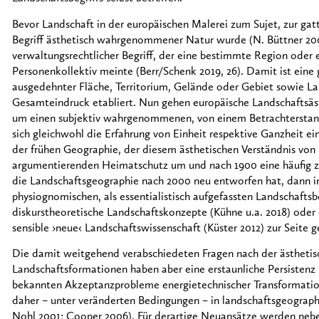
Bevor Landschaft in der europäischen Malerei zum Sujet, zur ga
Begriff ästhetisch wahrgenommener Natur wurde (N. Büttner 200
verwaltungsrechtlicher Begriff, der eine bestimmte Region oder 
Personenkollektiv meinte (Berr/Schenk 2019, 26). Damit ist eine
ausgedehnter Fläche, Territorium, Gelände oder Gebiet sowie Land
Gesamteindruck etabliert. Nun gehen europäische Landschaftsäst
um einen subjektiv wahrgenommenen, von einem Betrachterstan
sich gleichwohl die Erfahrung von Einheit respektive Ganzheit ei
der frühen Geographie, der diesem ästhetischen Verständnis von La
argumentierenden Heimatschutz um und nach 1900 eine häufig ziv
die Landschaftsgeographie nach 2000 neu entworfen hat, dann i
physiognomischen, als essentialistisch aufgefassten Landschaftsb
diskurstheoretische Landschaftskonzepte (Kühne u.a. 2018) oder ein
sensible ›neue‹ Landschaftswissenschaft (Küster 2012) zur Seite g
Die damit weitgehend verabschiedeten Fragen nach der ästhet
Landschaftsformationen haben aber eine erstaunliche Persistenz 
bekannten Akzeptanzprobleme energietechnischer Transformation
daher – unter veränderten Bedingungen – in landschaftsgeograp
Nohl 2001; Cooper 2006). Für derartige Neuansätze werden nebe