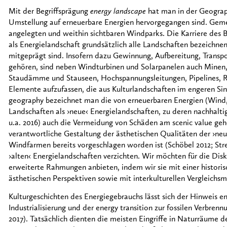
Mit der Begriffsprägung
energy landscape
hat man in der Geograph
Umstellung auf erneuerbare Energien hervorgegangen sind. Gemei
angelegten und weithin sichtbaren Windparks. Die Karriere des Be
als Energielandschaft grundsätzlich alle Landschaften bezeichnen
mitgeprägt sind. Insofern dazu Gewinnung, Aufbereitung, Transpo
gehören, sind neben Windturbinen und Solarpanelen auch Minen, 
Staudämme und Stauseen, Hochspannungsleitungen, Pipelines, Ra
Elemente aufzufassen, die aus Kulturlandschaften im engeren Si
geography bezeichnet man die von erneuerbaren Energien (Wind
Landschaften als ›neue‹ Energielandschaften, zu deren nachhalt
u.a. 2016) auch die Vermeidung von Schäden am scenic value gehö
verantwortliche Gestaltung der ästhetischen Qualitäten der ›neu
Windfarmen bereits vorgeschlagen worden ist (Schöbel 2012; Stre
›alten‹ Energielandschaften verzichten. Wir möchten für die Dis
erweiterte Rahmungen anbieten, indem wir sie mit einer historis
ästhetischen Perspektiven sowie mit interkulturellen Vergleichsm
Kulturgeschichten des Energiegebrauchs lässt sich der Hinweis e
Industrialisierung und der energy transition zur fossilen Verbre
2017). Tatsächlich dienten die meisten Eingriffe in Naturräume 