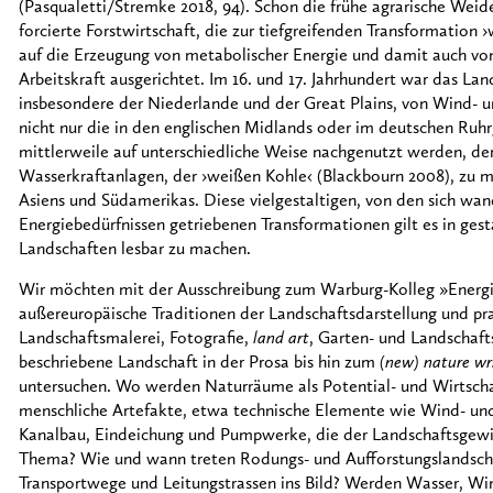
(Pasqualetti/Stremke 2018, 94). Schon die frühe agrarische Weide
forcierte Forstwirtschaft, die zur tiefgreifenden Transformation ›
auf die Erzeugung von metabolischer Energie und damit auch von ›
Arbeitskraft ausgerichtet. Im 16. und 17. Jahrhundert war das L
insbesondere der Niederlande und der Great Plains, von Wind- 
nicht nur die in den englischen Midlands oder im deutschen Ruhr
mittlerweile auf unterschiedliche Weise nachgenutzt werden, de
Wasserkraftanlagen, der ›weißen Kohle‹ (Blackbourn 2008), zu ma
Asiens und Südamerikas. Diese vielgestaltigen, von den sich wa
Energiebedürfnissen getriebenen Transformationen gilt es in gesta
Landschaften lesbar zu machen.
Wir möchten mit der Ausschreibung zum Warburg-Kolleg »Energi
außereuropäische Traditionen der Landschaftsdarstellung und pr
Landschaftsmalerei, Fotografie,
land art
, Garten- und Landschaft
beschriebene Landschaft in der Prosa bis hin zum
(new) nature wr
untersuchen. Wo werden Naturräume als Potential- und Wirtschaf
menschliche Artefakte, etwa technische Elemente wie Wind- un
Kanalbau, Eindeichung und Pumpwerke, die der Landschaftsgewi
Thema? Wie und wann treten Rodungs- und Aufforstungslandsc
Transportwege und Leitungstrassen ins Bild? Werden Wasser, Win