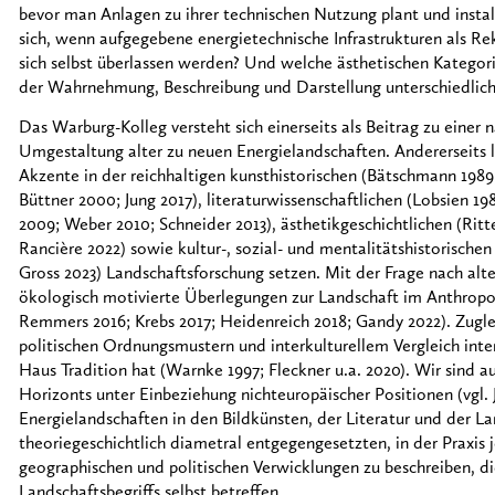
bevor man Anlagen zu ihrer technischen Nutzung plant und insta
sich, wenn aufgegebene energietechnische Infrastrukturen als Rek
sich selbst überlassen werden? Und welche ästhetischen Kategor
der Wahrnehmung, Beschreibung und Darstellung unterschiedlich
Das Warburg-Kolleg versteht sich einerseits als Beitrag zu einer 
Umgestaltung alter zu neuen Energielandschaften. Andererseits 
Akzente in der reichhaltigen kunsthistorischen (Bätschmann 198
Büttner 2000; Jung 2017), literaturwissenschaftlichen (Lobsien 19
2009; Weber 2010; Schneider 2013), ästhetikgeschichtlichen (Ritte
Rancière 2022) sowie kultur-, sozial- und mentalitätshistorischen 
Gross 2023) Landschaftsforschung setzen. Mit der Frage nach alt
ökologisch motivierte Überlegungen zur Landschaft im Anthropo
Remmers 2016; Krebs 2017; Heidenreich 2018; Gandy 2022). Zuglei
politischen Ordnungsmustern und interkulturellem Vergleich inte
Haus Tradition hat (Warnke 1997; Fleckner u.a. 2020). Wir sind au
Horizonts unter Einbeziehung nichteuropäischer Positionen (vgl. 
Energielandschaften in den Bildkünsten, der Literatur und der La
theoriegeschichtlich diametral entgegengesetzten, in der Praxis
geographischen und politischen Verwicklungen zu beschreiben, di
Landschaftsbegriffs selbst betreffen.