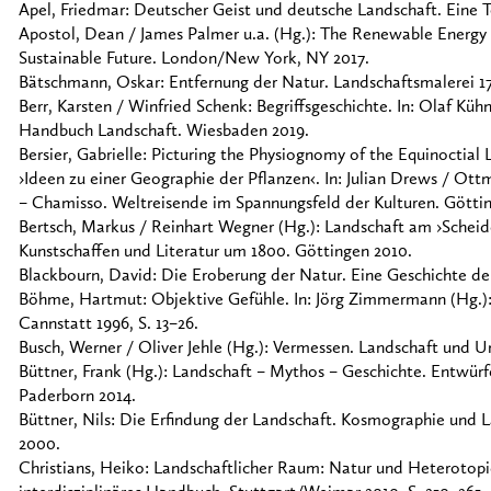
Apel, Friedmar: Deutscher Geist und deutsche Landschaft. Eine
Apostol, Dean / James Palmer u.a. (Hg.): The Renewable Energy 
Sustainable Future. London/New York, NY 2017.
Bätschmann, Oskar: Entfernung der Natur. Landschaftsmalerei 17
Berr, Karsten / Winfried Schenk: Begriffsgeschichte. In: Olaf Kühn
Handbuch Landschaft. Wiesbaden 2019.
Bersier, Gabrielle: Picturing the Physiognomy of the Equinocti
›Ideen zu einer Geographie der Pflanzen‹. In: Julian Drews / Ottm
– Chamisso. Weltreisende im Spannungsfeld der Kulturen. Götting
Bertsch, Markus / Reinhart Wegner (Hg.): Landschaft am ›Scheid
Kunstschaffen und Literatur um 1800. Göttingen 2010.
Blackbourn, David: Die Eroberung der Natur. Eine Geschichte d
Böhme, Hartmut: Objektive Gefühle. In: Jörg Zimmermann (Hg.):
Cannstatt 1996, S. 13–26.
Busch, Werner / Oliver Jehle (Hg.): Vermessen. Landschaft und U
Büttner, Frank (Hg.): Landschaft – Mythos – Geschichte. Entwürfe
Paderborn 2014.
Büttner, Nils: Die Erfindung der Landschaft. Kosmographie und L
2000.
Christians, Heiko: Landschaftlicher Raum: Natur und Heterotopie