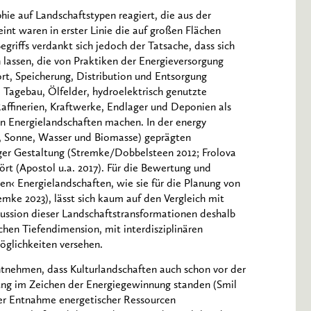
ie auf Landschaftstypen reagiert, die aus der
nt waren in erster Linie die auf großen Flächen
griffs verdankt sich jedoch der Tatsache, dass sich
 lassen, die von Praktiken der Energieversorgung
rt, Speicherung, Distribution und Entsorgung
Tagebau, Ölfelder, hydroelektrisch genutzte
ffinerien, Kraftwerke, Endlager und Deponien als
nn Energielandschaften machen. In der energy
, Sonne, Wasser und Biomasse) geprägten
iger Gestaltung (Stremke/Dobbelsteen 2012; Frolova
rt (Apostol u.a. 2017). Für die Bewertung und
en‹ Energielandschaften, wie sie für die Planung von
mke 2023), lässt sich kaum auf den Vergleich mit
kussion dieser Landschaftstransformationen deshalb
chen Tiefendimension, mit interdisziplinären
öglichkeiten versehen.
ntnehmen, dass Kulturlandschaften auch schon vor der
nnung im Zeichen der Energiegewinnung standen (Smil
der Entnahme energetischer Ressourcen