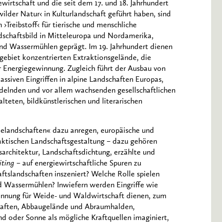
wirtschaft und die seit dem 17. und 18. Jahrhundert
wilder Natur‹ in Kulturlandschaft geführt haben, sind
Treibstoff‹ für tierische und menschliche
andschaftsbild in Mitteleuropa und Nordamerika,
und Wassermühlen geprägt. Im 19. Jahrhundert dienen
gebiet konzentrierten Extraktionsgelände, die
r Energiegewinnung. Zugleich führt der Ausbau von
ssiven Eingriffen in alpine Landschaften Europas,
ndelnden und vor allem wachsenden gesellschaftlichen
lteten, bildkünstlerischen und literarischen
elandschaften« dazu anregen, europäische und
aktischen Landschaftsgestaltung – dazu gehören
sarchitektur, Landschaftsdichtung, erzählte und
iting
– auf energiewirtschaftliche Spuren zu
tslandschaften inszeniert? Welche Rolle spielen
d Wassermühlen? Inwiefern werden Eingriffe wie
nnung für Weide- und Waldwirtschaft dienen, zum
haften, Abbaugelände und Abraumhalden,
d oder Sonne als mögliche Kraftquellen imaginiert,