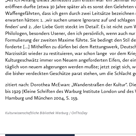
„Als ich Anfang dieses Semesters zum ersten Mal ein Seminar vo
eröffnen durfte (etwa 30 Jahre später als es sonst den Gelehrten 
Waffengefährten, dass ich gern durch zwei Leitsätze bezeichnen 
erwarten hätten: 1. ‚wir suchen unsere Ignoranz auf und schlagen 
finden‘ und 2. ‚der Liebe Gott steckt im Detail‘. Es ist nicht zu
Philologen, besonders Usener, den ich persönlich, wenn auch nur 
Formulierung der zweiten Maxime führte. Sie bedingt den Stil de
forderte […] Mithelfen zu dürfen bei dem Rettungswerk, Deutsch
Narzissität wieder zu restituieren, war schon lange vor dem Kri
Kulturgeschwätz immer von Neuem angeforderten Eifers, der ein
täglich von neuem abgerungen werden mußte; jetzt zeigt sich, wo
die bisher verdeckten Geschütze parat stehen, um die Schlacht g
zitiert nach: Dorothea McEwan: „Wanderstraßen der Kultur“. Die
bis 1929 (Kleine Schriften des Warburg Institute London und de
Hamburg und München 2004, S. 159.
Kulturwissenschaftliche Bibliothek Warburg / OnThisDay