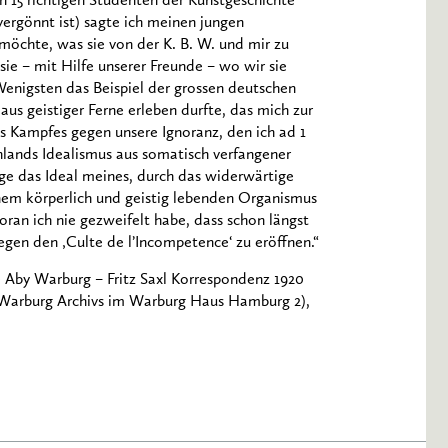
n 15 richtigen Studenten der Kunstgeschichte
vergönnt ist) sagte ich meinen jungen
möchte, was sie von der K. B. W. und mir zu
sie – mit Hilfe unserer Freunde – wo wir sie
m Wenigsten das Beispiel der grossen deutschen
aus geistiger Ferne erleben durfte, das mich zur
s Kampfes gegen unsere Ignoranz, den ich ad 1
lands Idealismus aus somatisch verfangener
ege das Ideal meines, durch das widerwärtige
em körperlich und geistig lebenden Organismus
ran ich nie gezweifelt habe, dass schon längst
egen den ‚Culte de l’Incompetence‘ zu eröffnen.“
 Aby Warburg – Fritz Saxl Korrespondenz 1920
s Warburg Archivs im Warburg Haus Hamburg 2),