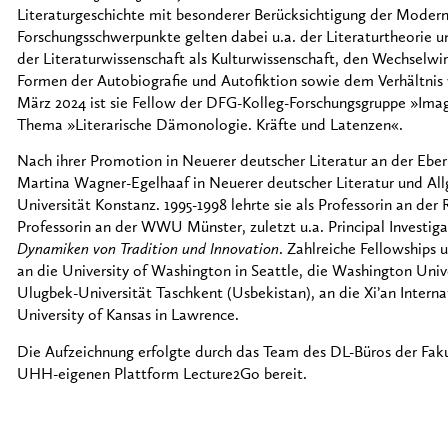
Literaturgeschichte mit besonderer Berücksichtigung der Modern
Forschungsschwerpunkte gelten dabei u.a. der Literaturtheorie u
der Literaturwissenschaft als Kulturwissenschaft, den Wechselwir
Formen der Autobiografie und Autofiktion sowie dem Verhältnis 
März 2024 ist sie Fellow der DFG-Kolleg-Forschungsgruppe »Imag
Thema »Literarische Dämonologie. Kräfte und Latenzen«.
Nach ihrer Promotion in Neuerer deutscher Literatur an der Eberh
Martina Wagner-Egelhaaf in Neuerer deutscher Literatur und All
Universität Konstanz. 1995-1998 lehrte sie als Professorin an der 
Professorin an der WWU Münster, zuletzt u.a. Principal Investig
Dynamiken von Tradition und Innovation
. Zahlreiche Fellowships 
an die University of Washington in Seattle, die Washington Unive
Ulugbek-Universität Taschkent (Usbekistan), an die Xi’an Interna
University of Kansas in Lawrence.
Die Aufzeichnung erfolgte durch das Team des DL-Büros der Fakul
UHH-eigenen Plattform Lecture2Go bereit.