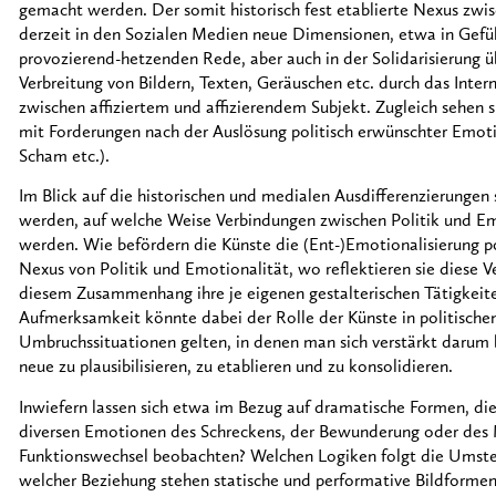
gemacht werden. Der somit historisch fest etablierte Nexus zw
derzeit in den Sozialen Medien neue Dimensionen, etwa in Gefühl
provozierend-hetzenden Rede, aber auch in der Solidarisierung ü
Verbreitung von Bildern, Texten, Geräuschen etc. durch das Int
zwischen affiziertem und affizierendem Subjekt. Zugleich sehen s
mit Forderungen nach der Auslösung politisch erwünschter Emoti
Scham etc.).
Im Blick auf die historischen und medialen Ausdifferenzierungen
werden, auf welche Weise Verbindungen zwischen Politik und Em
werden. Wie befördern die Künste die (Ent-)Emotionalisierung po
Nexus von Politik und Emotionalität, wo reflektieren sie diese 
diesem Zusammenhang ihre je eigenen gestalterischen Tätigkei
Aufmerksamkeit könnte dabei der Rolle der Künste in politische
Umbruchssituationen gelten, in denen man sich verstärkt darum 
neue zu plausibilisieren, zu etablieren und zu konsolidieren.
Inwiefern lassen sich etwa im Bezug auf dramatische Formen, die 
diversen Emotionen des Schreckens, der Bewunderung oder des M
Funktionswechsel beobachten? Welchen Logiken folgt die Umstell
welcher Beziehung stehen statische und performative Bildformen