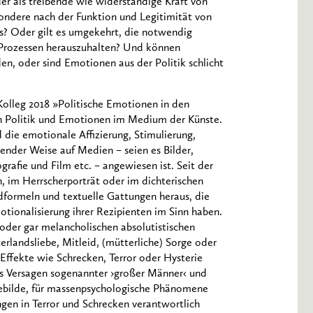
r als treibende wie widerständige Kraft von
sondere nach der Funktion und Legitimität von
os? Oder gilt es umgekehrt, die notwendig
 Prozessen herauszuhalten? Und können
en, oder sind Emotionen aus der Politik schlicht
Kolleg 2018 »Politische Emotionen in den
on Politik und Emotionen im Medium der Künste.
die emotionale Affizierung, Stimulierung,
gender Weise auf Medien – seien es Bilder,
fie und Film etc. – angewiesen ist. Seit der
, im Herrscherporträt oder im dichterischen
dformeln und textuelle Gattungen heraus, die
tionalisierung ihrer Rezipienten im Sinn haben.
oder gar melancholischen absolutistischen
erlandsliebe, Mitleid, (mütterliche) Sorge oder
ffekte wie Schrecken, Terror oder Hysterie
as Versagen sogenannter ›großer Männer‹ und
Gebilde, für massenpsychologische Phänomene
gen in Terror und Schrecken verantwortlich