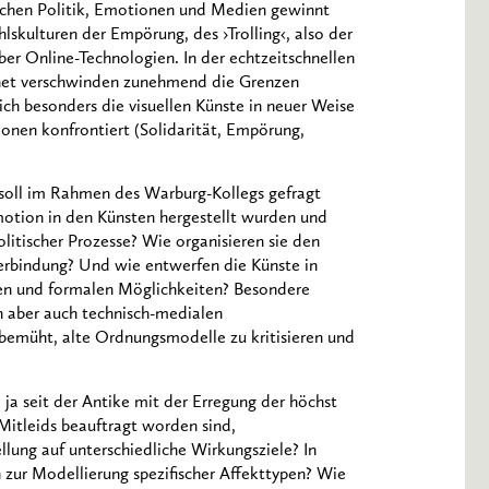
ischen Politik, Emotionen und Medien gewinnt
skulturen der Empörung, des ›Trolling‹, also der
ber Online-Technologien. In der echtzeitschnellen
ernet verschwinden zunehmend die Grenzen
ich besonders die visuellen Künste in neuer Weise
onen konfrontiert (Solidarität, Empörung,
 soll im Rahmen des Warburg-Kollegs gefragt
otion in den Künsten hergestellt wurden und
litischer Prozesse? Wie organisieren sie den
Verbindung? Und wie entwerfen die Künste in
ten und formalen Möglichkeiten? Besondere
n aber auch technisch-medialen
bemüht, alte Ordnungsmodelle zu kritisieren und
ja seit der Antike mit der Erregung der höchst
itleids beauftragt worden sind,
ung auf unterschiedliche Wirkungsziele? In
 zur Modellierung spezifischer Affekttypen? Wie