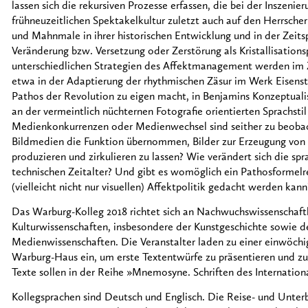
lassen sich die rekursiven Prozesse erfassen, die bei der Inszenie
frühneuzeitlichen Spektakelkultur zuletzt auch auf den Herrscher 
und Mahnmale in ihrer historischen Entwicklung und in der Zeit
Veränderung bzw. Versetzung oder Zerstörung als Kristallisation
unterschiedlichen Strategien des Affektmanagement werden im 
etwa in der Adaptierung der rhythmischen Zäsur im Werk Eisenstei
Pathos der Revolution zu eigen macht, in Benjamins Konzeptuali
an der vermeintlich nüchternen Fotografie orientierten Sprachsti
Medienkonkurrenzen oder Medienwechsel sind seither zu beobach
Bildmedien die Funktion übernommen, Bilder zur Erzeugung von Sc
produzieren und zirkulieren zu lassen? Wie verändert sich die sp
technischen Zeitalter? Und gibt es womöglich ein Pathosformelre
(vielleicht nicht nur visuellen) Affektpolitik gedacht werden kann
Das Warburg-Kolleg 2018 richtet sich an Nachwuchswissenschaftl
Kulturwissenschaften, insbesondere der Kunstgeschichte sowie der
Medienwissenschaften. Die Veranstalter laden zu einer einwöchi
Warburg-Haus ein, um erste Textentwürfe zu präsentieren und zu
Texte sollen in der Reihe »Mnemosyne. Schriften des Internation
Kollegsprachen sind Deutsch und Englisch. Die Reise- und Unte