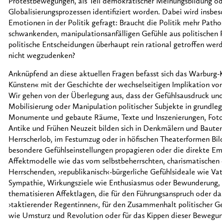
Protestbewegungen, als Teil demokratischer Meinungsbildung ode
Globalisierungsprozessen identifiziert worden. Dabei wird insbe
Emotionen in der Politik gefragt: Braucht die Politik mehr Path
schwankenden, manipulationsanfälligen Gefühle aus politischen
politische Entscheidungen überhaupt rein rational getroffen werd
nicht wegzudenken?
Anknüpfend an diese aktuellen Fragen befasst sich das Warburg-
Künsten« mit der Geschichte der wechselseitigen Implikation v
Wir gehen von der Überlegung aus, dass der Gefühlsausdruck und 
Mobilisierung oder Manipulation politischer Subjekte in grundle
Monumente und gebaute Räume, Texte und Inszenierungen, Fotogra
Antike und Frühen Neuzeit bilden sich in Denkmälern und Bauten
Herrscherlob, im Festumzug oder in höfischen Theaterformen Bil
besondere Gefühlseinstellungen propagieren oder die direkte Emo
Affektmodelle wie das vom selbstbeherrschten, charismatischen 
Herrschenden, ›republikanisch‹-bürgerliche Gefühlsideale wie Vat
Sympathie, Wirkungsziele wie Enthusiasmus oder Bewunderung, E
thematisieren Affektlagen, die für den Führungsanspruch oder d
›taktierender Regentinnen‹, für den Zusammenhalt politischer 
wie Umsturz und Revolution oder für das Kippen dieser Bewegun