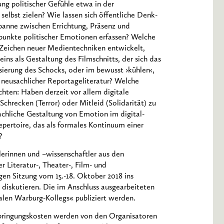
rung politischer Gefühle etwa in der
selbst zielen? Wie lassen sich öffentliche Denk-
spanne zwischen Errichtung, Präsenz und
spunkte politischer Emotionen erfassen? Welche
Zeichen neuer Medientechniken entwickelt,
ns als Gestaltung des Filmschnitts, der sich das
sierung des Schocks, oder im bewusst ›kühlen‹,
l neusachlicher Reportageliteratur? Welche
ten: Haben derzeit vor allem digitale
hrecken (Terror) oder Mitleid (Solidarität) zu
rachliche Gestaltung von Emotion im digital-
pertoire, das als formales Kontinuum einer
?
erinnen und –wissenschaftler aus den
 Literatur-, Theater-, Film- und
gen Sitzung vom 15.-18. Oktober 2018 ins
 diskutieren. Die im Anschluss ausgearbeiteten
alen Warburg-Kollegs« publiziert werden.
rbringungskosten werden von den Organisatoren