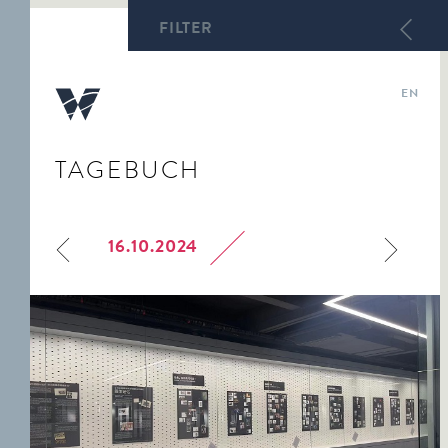
FILTER
EN
TAGEBUCH
ABY WARBURG
DIREKTORIUM
SCHWERPUNKTTHEMEN
VORTRÄGE AUS DEM
WARBURG-ARCHIV
WARBURG-HAUS
KULTURWISSENSCHAFTL.
TEAM
STUDIENKURS
HECKSCHER-ARCHIV
BIBLIOTHEK WARBURG
STUDIEN AUS DEM
16.10.2024
WARBURG-PROFESSUR
WARBURG-KOLLEG
ARCHIV HAMBURGER
WARBURG-HAUS
DAS WARBURG-HAUS
KUNST
PREISTRÄGER
BILDERFAHRZEUGE
HEUTE
MNEMOSYNE.
SCHRIFTEN DES
FORSCHUNGSSTELLE
WARBURG-KOLLEGS
»ENTARTETE KUNST«
ABY WARBURG.
FORSCHUNGSSTELLE
STUDIENAUSGABE
POLITISCHE
IKONOGRAPHIE
AUFZEICHNUNGEN