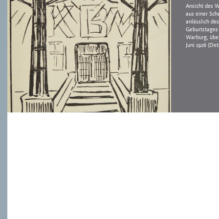
Ansicht des 
aus einer Sche
anlässlich de
Geburtstages
Warburg, über
Juni 1926 (Det