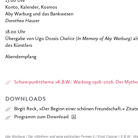
17.00 Uhr
Konto, Kalender, Kosmos
Aby Warburg und das Bankwesen
Dorothea Hauser
18.00 Uhr
Übergabe von Ugo Dossis
Chalice (In Memory of Aby Warburg)
al
des Künstlers
Abendempfang
Schwerpunktthema »K.B.W.: Warburg 1926–2026. Der Mythos
DOWNLOADS
Birgit Reck, »Der Beginn einer schönen Freundschaft.« Zita
Programm zum Download
Aby Warburg / Der »Mythos« und seine politischen Formen II / Ernst Cassirer / K.B.W.: W