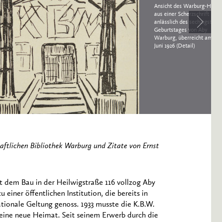
Ansicht des Warburg-Hause
aus einer Scherzschrift
anlässlich des sechzigsten
Geburtstages von Aby
Warburg, überreicht am 13.
Juni 1926 (Detail)
ftlichen Bibliothek Warburg und Zitate von Ernst
t dem Bau in der Heilwigstraße 116 vollzog Aby
 einer öffentlichen Institution, die bereits in
nationale Geltung genoss. 1933 musste die K.B.W.
 eine neue Heimat. Seit seinem Erwerb durch die