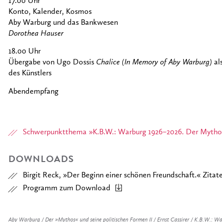
17.00 Uhr
Konto, Kalender, Kosmos
Aby Warburg und das Bankwesen
Dorothea Hauser
18.00 Uhr
Übergabe von Ugo Dossis
Chalice (In Memory of Aby Warburg)
al
des Künstlers
Abendempfang
Schwerpunktthema »K.B.W.: Warburg 1926–2026. Der Mythos
DOWNLOADS
Birgit Reck, »Der Beginn einer schönen Freundschaft.« Zita
Programm zum Download
Aby Warburg / Der »Mythos« und seine politischen Formen II / Ernst Cassirer / K.B.W.: W