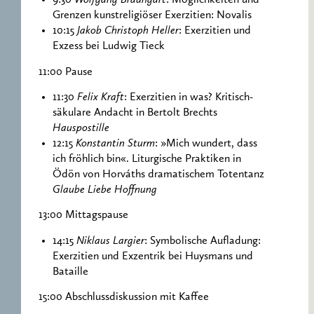
9:30
Wolfgang Braungart
: Möglichkeiten und
Grenzen kunstreligiöser Exerzitien: Novalis
10:15
Jakob Christoph Heller
: Exerzitien und
Exzess bei Ludwig Tieck
11:00 Pause
11:30
Felix Kraft
: Exerzitien in was? Kritisch-
säkulare Andacht in Bertolt Brechts
Hauspostille
12:15
Konstantin Sturm
: »Mich wundert, dass
ich fröhlich bin«. Liturgische Praktiken in
Ödön von Horváths dramatischem Totentanz
Glaube Liebe Hoffnung
13:00 Mittagspause
14:15
Niklaus Largier
: Symbolische Aufladung:
Exerzitien und Exzentrik bei Huysmans und
Bataille
15:00 Abschlussdiskussion mit Kaffee