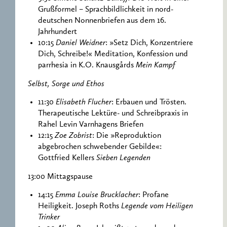
Grußformel – Sprachbildlichkeit in nord-
deutschen Nonnenbriefen aus dem 16.
Jahrhundert
10:15
Daniel Weidner
: »Setz Dich, Konzentriere
Dich, Schreibe!« Meditation, Konfession und
parrhesia in K.O. Knausgårds
Mein Kampf
Selbst, Sorge und Ethos
11:30
Elisabeth Flucher
: Erbauen und Trösten.
Therapeutische Lektüre- und Schreibpraxis in
Rahel Levin Varnhagens Briefen
12:15
Zoe Zobrist
: Die »Reproduktion
abgebrochen schwebender Gebilde«:
Gottfried Kellers
Sieben Legenden
13:00 Mittagspause
14:15
Emma Louise Brucklacher
: Profane
Heiligkeit. Joseph Roths
Legende vom Heiligen
Trinker