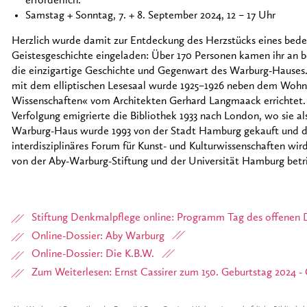
erforderlich.
Samstag + Sonntag, 7. + 8. September 2024, 12 – 17 Uhr
Herzlich wurde damit zur Entdeckung des Herzstücks eines be
Geistesgeschichte eingeladen: Über 170 Personen kamen ihr an 
die einzigartige Geschichte und Gegenwart des Warburg-Hauses
mit dem elliptischen Lesesaal wurde 1925–1926 neben dem Wohn
Wissenschaften« vom Architekten Gerhard Langmaack errichtet. 
Verfolgung emigrierte die Bibliothek 1933 nach London, wo sie a
Warburg-Haus wurde 1993 von der Stadt Hamburg gekauft und de
interdisziplinäres Forum für Kunst- und Kulturwissenschaften w
von der Aby-Warburg-Stiftung und der Universität Hamburg betr
Stiftung Denkmalpflege online: Programm Tag des offene
Online-Dossier: Aby Warburg
Online-Dossier: Die K.B.W.
Zum Weiterlesen: Ernst Cassirer zum 150. Geburtstag 2024 -