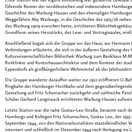
Erste Station war der eigens vollständig leer geräumte Lesesaa
führende Kenner der norddeutschen und insbesondere Hamburger 
Geschichte des Warburg-Hauses und den ehemaligen Hamburger 
Weggefährte Aby Warburgs, in die Geschichte des 1925/26 nebe
das Warburg 1909 erworben hatte, errichteten Bibliotheksgebäud
Grundform seines Herzstücks, des Lese- und Vortragssaales, einfü
Anschließend begab sich die Gruppe vor das Haus, wo Hermann H
Verbindungen erläuterte, die sich in der äußeren Gestaltung de
Kulturwissenschaftlichen Bibliothek Warburg zum Bankhaus M.M
Rotklinker und Kontorhausarchitektur und dem Kontext der stad
Eppendorfs als großbürgerlichem Wohnviertel ab der Jahrhunder
Die Gruppe wanderte daraufhin weiter zur 1912 eröffneten U-Bah
Ringbahn der Hamburger Hochbahn und dem gegenüberliegenden,
Gestaltung auf Fritz Schumacher zurückgeht und zahlreiche Para
Schüler Gerhard Langmaack errichteten Warburg-Hauses aufweis
Letzte Station war die nahe Gustav-Leo-Straße, benannt nach 
Hamburgs und Kollegen Fritz Schumachers, Gustav Leo, der 1933
September 1944, von den Nationalsozialisten staatsfeindlicher Ve
interniert und schließlich im Dezember 1944 nach Verlegung in