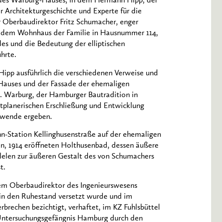
l des Warburg-Hauses, in dem Hermann Hipp, der
Architekturgeschichte und Experte für die
Oberbaudirektor Fritz Schumacher, enger
n dem Wohnhaus der Familie in Hausnummer 114,
es und die Bedeutung der elliptischen
hrte.
ipp ausführlich die verschiedenen Verweise und
s Hauses und der Fassade der ehemaligen
. Warburg, der Hamburger Bautradition in
tplanerischen Erschließung und Entwicklung
twende ergeben.
n-Station Kellinghusenstraße auf der ehemaligen
 1914 eröffneten Holthusenbad, dessen äußere
llelen zur äußeren Gestalt des von Schumachers
t.
dem Oberbaudirektor des Ingenieurswesens
 in den Ruhestand versetzt wurde und im
rbrechen bezichtigt, verhaftet, im KZ Fuhlsbüttel
s Untersuchungsgefängnis Hamburg durch den