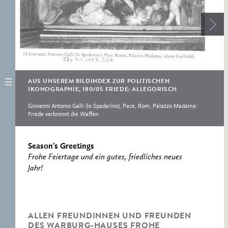
ERNST CASSIRER
ARBEITSSTELLE 1997-
2007
AUS UNSEREM BILDINDEX ZUR POLITISCHEN
IKONOGRAPHIE, 180/05 FRIEDE: ALLEGORISCH
Giovanni Antonio Galli (lo Spadarino), Pace, Rom, Palazzo Madama:
Friede verbrennt die Waffen
Season’s Greetings
Frohe Feiertage und ein gutes, friedliches neues
Jahr!
ALLEN FREUNDINNEN UND FREUNDEN
DES WARBURG-HAUSES FROHE