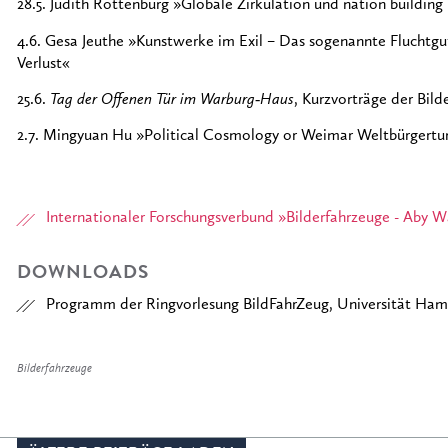
28.5. Judith Rottenburg »Globale Zirkulation und nation buildin
4.6. Gesa Jeuthe »Kunstwerke im Exil – Das sogenannte Fluchtgut
Verlust«
25.6.
Tag der Offenen Tür im Warburg‐Haus
, Kurzvorträge der Bil
2.7. Mingyuan Hu »Political Cosmology or Weimar Weltbürgertum
Internationaler Forschungsverbund »Bilderfahrzeuge - Aby W
DOWNLOADS
Programm der Ringvorlesung BildFahrZeug, Universität Ha
Bilderfahrzeuge