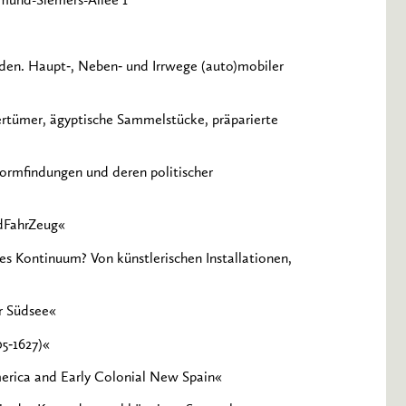
mund-Siemers-Allee 1
den. Haupt‐, Neben‐ und Irrwege (auto)mobiler
tertümer, ägyptische Sammelstücke, präparierte
Formfindungen und deren politischer
ldFahrZeug«
es Kontinuum? Von künstlerischen Installationen,
r Südsee«
5‐1627)«
merica and Early Colonial New Spain«