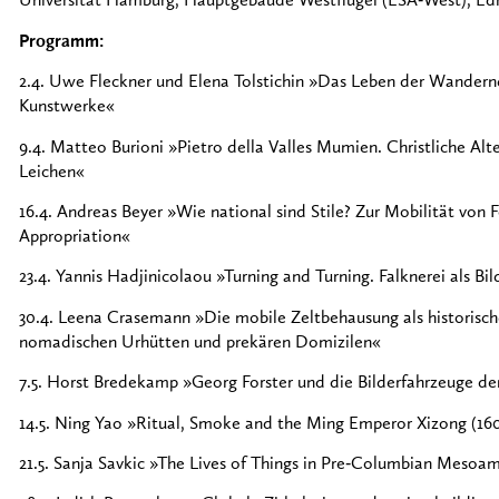
Universität Hamburg, Hauptgebäude Westflügel (ESA‐West), Ed
Programm:
2.4. Uwe Fleckner und Elena Tolstichin »Das Leben der Wandern
Kunstwerke«
9.4. Matteo Burioni »Pietro della Valles Mumien. Christliche Al
Leichen«
16.4. Andreas Beyer »Wie national sind Stile? Zur Mobilität von 
Appropriation«
23.4. Yannis Hadjinicolaou »Turning and Turning. Falknerei als Bi
30.4. Leena Crasemann »Die mobile Zeltbehausung als historisch
nomadischen Urhütten und prekären Domizilen«
7.5. Horst Bredekamp »Georg Forster und die Bilderfahrzeuge de
14.5. Ning Yao »Ritual, Smoke and the Ming Emperor Xizong (160
21.5. Sanja Savkic »The Lives of Things in Pre‐Columbian Mesoa