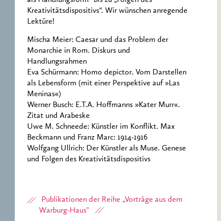
als Handlungsform“ bis zu „Folgen des
Kreativitätsdispositivs“. Wir wünschen anregende
Lektüre!
Mischa Meier: Caesar und das Problem der
Monarchie in Rom. Diskurs und
Handlungsrahmen
Eva Schürmann: Homo depictor. Vom Darstellen
als Lebensform (mit einer Perspektive auf »Las
Meninas«)
Werner Busch: E.T.A. Hoffmanns »Kater Murr«.
Zitat und Arabeske
Uwe M. Schneede: Künstler im Konflikt. Max
Beckmann und Franz Marc: 1914-1916
Wolfgang Ullrich: Der Künstler als Muse. Genese
und Folgen des Kreativitätsdispositivs
Publikationen der Reihe „Vorträge aus dem
Warburg-Haus"