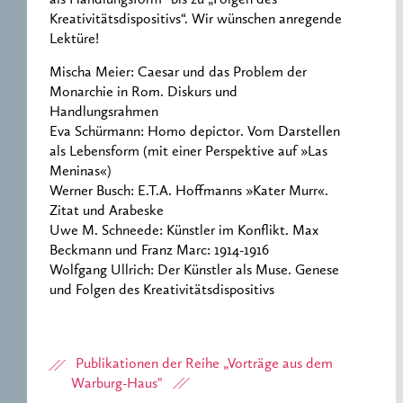
als Handlungsform“ bis zu „Folgen des
Kreativitätsdispositivs“. Wir wünschen anregende
Lektüre!
Mischa Meier: Caesar und das Problem der
Monarchie in Rom. Diskurs und
Handlungsrahmen
Eva Schürmann: Homo depictor. Vom Darstellen
als Lebensform (mit einer Perspektive auf »Las
Meninas«)
Werner Busch: E.T.A. Hoffmanns »Kater Murr«.
Zitat und Arabeske
Uwe M. Schneede: Künstler im Konflikt. Max
Beckmann und Franz Marc: 1914-1916
Wolfgang Ullrich: Der Künstler als Muse. Genese
und Folgen des Kreativitätsdispositivs
Publikationen der Reihe „Vorträge aus dem
Warburg-Haus"