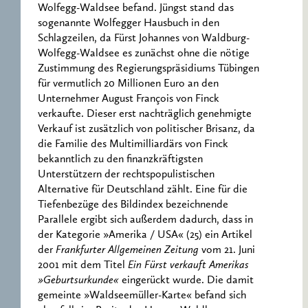
Wolfegg-Waldsee befand. Jüngst stand das
sogenannte Wolfegger Hausbuch in den
Schlagzeilen, da Fürst Johannes von Waldburg-
Wolfegg-Waldsee es zunächst ohne die nötige
Zustimmung des Regierungspräsidiums Tübingen
für vermutlich 20 Millionen Euro an den
Unternehmer August François von Finck
verkaufte. Dieser erst nachträglich genehmigte
Verkauf ist zusätzlich von politischer Brisanz, da
die Familie des Multimilliardärs von Finck
bekanntlich zu den finanzkräftigsten
Unterstützern der rechtspopulistischen
Alternative für Deutschland zählt. Eine für die
Tiefenbezüge des Bildindex bezeichnende
Parallele ergibt sich außerdem dadurch, dass in
der Kategorie »Amerika / USA« (25) ein Artikel
der
Frankfurter Allgemeinen Zeitung
vom 21. Juni
2001 mit dem Titel
Ein Fürst verkauft Amerikas
»Geburtsurkunde«
eingerückt wurde. Die damit
gemeinte »Waldseemüller-Karte« befand sich