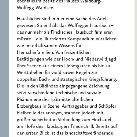
ebenfalls im Besitz des Hauses Waldburg-
Wolfegg-Waldsee.
Hausbücher sind immer eine Sache des Adels
gewesen. So enthält das Wolfegger Hausbuch –
das nunmehr als Fincksches Hausbuch firmieren
müsste – ein illustriertes Kompendium nützlichen
wie unterhaltsamen Wissens für
Herrscherfamilien: Von freizeitlichen
Betätigungen wie der Hoch- und Niederwildjagd
über Szenen aus einem Liebesgarten bis hin zu
Werttabellen für Gold sowie Regeln zur
doppelten Buch- und strategischen Kriegsführung.
Die in den Bildindex eingegangene Zeichnung
setzt verschiedene technische und soziale
Phänomene des spätmittelalterlichen
Erzbergbaus in Szene. Auftraggeber und Schöpfer
bleiben leider anonym, standen jedoch mit
großer Sicherheit in Verbindung zum Hochadel
am Hofe des Habsburgers Friedrich III. Bereits auf
den ersten Blick ist das landschaftsverändernde