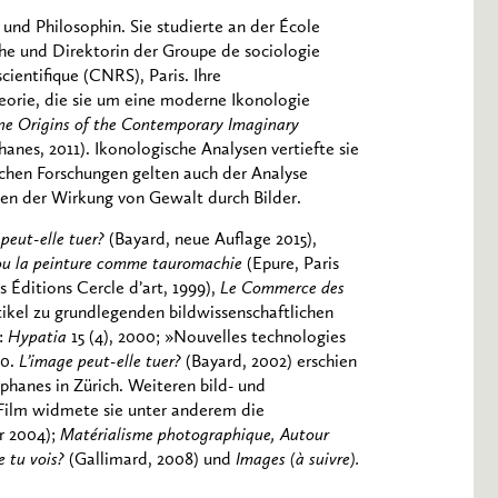
n und Philosophin. Sie studierte an der École
che und Direktorin der Groupe de sociologie
ientifique (CNRS), Paris. Ihre
heorie, die sie um eine moderne Ikonologie
ne Origins of the Contemporary Imaginary
anes, 2011). Ikonologische Analysen vertiefte sie
schen Forschungen gelten auch der Analyse
en der Wirkung von Gewalt durch Bilder.
peut-elle tuer?
(Bayard, neue Auflage 2015),
u la peinture comme tauromachie
(Epure, Paris
s Éditions Cercle d’art, 1999),
Le Commerce des
rtikel zu grundlegenden bildwissenschaftlichen
n:
Hypatia
15 (4), 2000; »Nouvelles technologies
00.
L’image peut-elle tuer?
(Bayard, 2002) erschien
phanes in Zürich. Weiteren bild- und
 Film widmete sie unter anderem die
r 2004);
Matérialisme photographique, Autour
e tu vois?
(Gallimard, 2008) und
Images (à suivre).