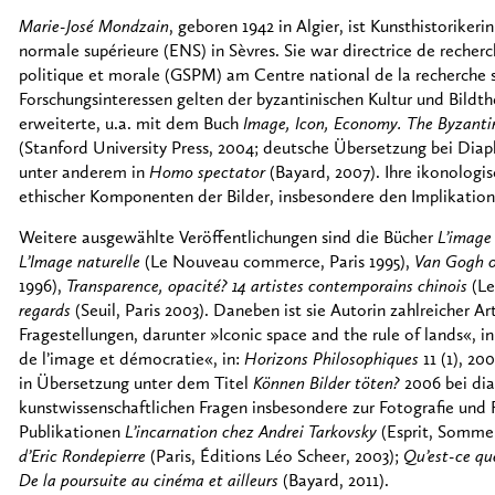
Marie-José Mondzain
, geboren 1942 in Algier, ist Kunsthistorikeri
normale supérieure (ENS) in Sèvres. Sie war directrice de recher
politique et morale (GSPM) am Centre national de la recherche sc
Forschungsinteressen gelten der byzantinischen Kultur und Bildt
erweiterte, u.a. mit dem Buch
Image, Icon, Economy. The Byzanti
(Stanford University Press, 2004; deutsche Übersetzung bei Diaph
unter anderem in
Homo spectator
(Bayard, 2007). Ihre ikonologi
ethischer Komponenten der Bilder, insbesondere den Implikation
Weitere ausgewählte Veröffentlichungen sind die Bücher
L’image 
L’Image naturelle
(Le Nouveau commerce, Paris 1995),
Van Gogh o
1996),
Transparence, opacité? 14 artistes contemporains chinois
(Le
regards
(Seuil, Paris 2003). Daneben ist sie Autorin zahlreicher A
Fragestellungen, darunter »Iconic space and the rule of lands«, i
de l’image et démocratie«, in:
Horizons Philosophiques
11 (1), 20
in Übersetzung unter dem Titel
Können Bilder töten?
2006 bei dia
kunstwissenschaftlichen Fragen insbesondere zur Fotografie und
Publikationen
L’incarnation chez Andrei Tarkovsky
(Esprit, Somme
d’Eric Rondepierre
(Paris, Éditions Léo Scheer, 2003);
Qu’est-ce qu
De la poursuite au cinéma et ailleurs
(Bayard, 2011).