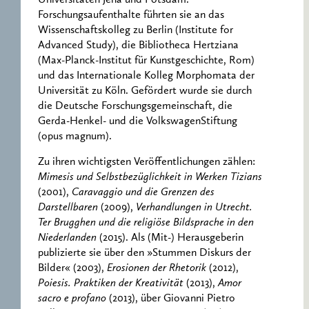
Universitäten Jena und Potsdam.
Forschungsaufenthalte führten sie an das
Wissenschaftskolleg zu Berlin (Institute for
Advanced Study), die Bibliotheca Hertziana
(Max-Planck-Institut für Kunstgeschichte, Rom)
und das Internationale Kolleg Morphomata der
Universität zu Köln. Gefördert wurde sie durch
die Deutsche Forschungsgemeinschaft, die
Gerda-Henkel- und die VolkswagenStiftung
(opus magnum).
Zu ihren wichtigsten Veröffentlichungen zählen:
Mimesis und Selbstbezüglichkeit in Werken Tizians
(2001),
Caravaggio und die Grenzen des
Darstellbaren
(2009),
Verhandlungen in Utrecht.
Ter Brugghen und die religiöse Bildsprache in den
Niederlanden
(2015). Als (Mit-) Herausgeberin
publizierte sie über den »Stummen Diskurs der
Bilder« (2003),
Erosionen der Rhetorik
(2012),
Poiesis. Praktiken der Kreativität
(2013),
Amor
sacro e profano
(2013), über Giovanni Pietro