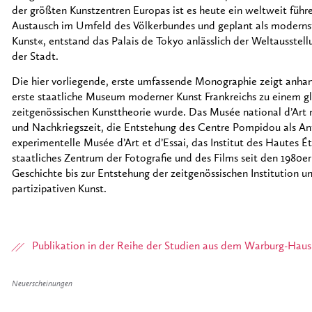
der größten Kunstzentren Europas ist es heute ein weltweit führe
Austausch im Umfeld des Völkerbundes und geplant als moderns
Kunst«, entstand das Palais de Tokyo anlässlich der Weltausstel
der Stadt.
Die hier vorliegende, erste umfassende Monographie zeigt anhan
erste staatliche Museum moderner Kunst Frankreichs zu einem 
zeitgenössischen Kunsttheorie wurde. Das Musée national d’Art 
und Nachkriegszeit, die Entstehung des Centre Pompidou als Ant
experimentelle Musée d’Art et d’Essai, das Institut des Hautes É
staatliches Zentrum der Fotografie und des Films seit den 1980er
Geschichte bis zur Entstehung der zeitgenössischen Institution u
partizipativen Kunst.
Publikation in der Reihe der Studien aus dem Warburg-Haus
Neuerscheinungen