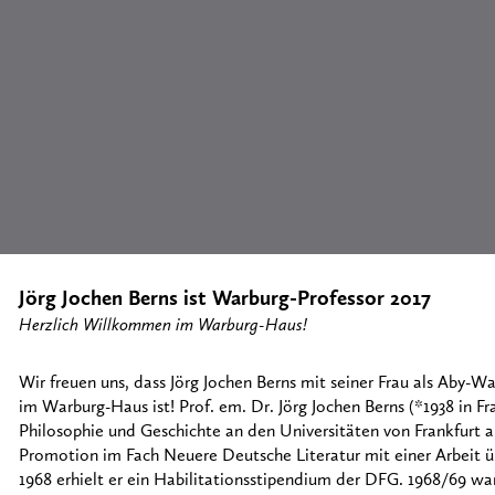
Jörg Jochen Berns ist Warburg-Professor 2017
Herzlich Willkommen im Warburg-Haus!
Wir freuen uns, dass Jörg Jochen Berns mit seiner Frau als Aby-Wa
im Warburg-Haus ist! Prof. em. Dr. Jörg Jochen Berns (*1938 in Fr
Philosophie und Geschichte an den Universitäten von Frankfurt a.
Promotion im Fach Neuere Deutsche Literatur mit einer Arbeit ü
1968 erhielt er ein Habilitationsstipendium der DFG. 1968/69 war 