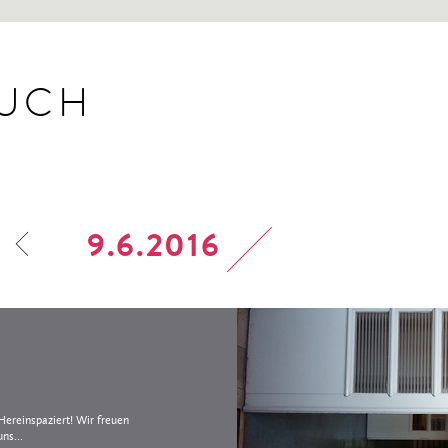
BUCH
9.6.2016
Hereinspaziert! Wir freuen
uns...