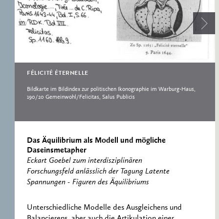
ERNST CASSIRER
ARBEITSSTELLE 1997-
2007
FÉLICITÉ ÉTERNELLE
Bildkarte im Bildindex zur politischen Ikonographie im Warburg-Haus,
190/20 Gemeinwohl/Felicitas, Salus Publicis
Das Äquilibrium als Modell und mögliche
Daseinsmetapher
Eckart Goebel zum interdisziplinären
Forschungsfeld anlässlich der Tagung Latente
Spannungen - Figuren des Äquilibriums
Unterschiedliche Modelle des Ausgleichens und
Balancierens, aber auch die Artikulation einer