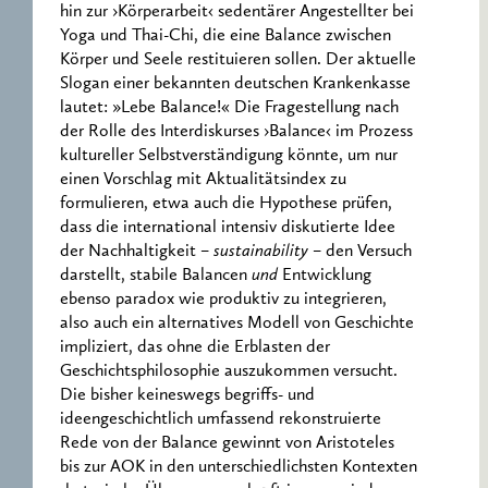
hin zur ›Körperarbeit‹ sedentärer Angestellter bei
Yoga und Thai-Chi, die eine Balance zwischen
Körper und Seele restituieren sollen. Der aktuelle
Slogan einer bekannten deutschen Krankenkasse
lautet: »Lebe Balance!« Die Fragestellung nach
der Rolle des Interdiskurses ›Balance‹ im Prozess
kultureller Selbstverständigung könnte, um nur
einen Vorschlag mit Aktualitätsindex zu
formulieren, etwa auch die Hypothese prüfen,
dass die international intensiv diskutierte Idee
der Nachhaltigkeit –
sustainability
– den Versuch
darstellt, stabile Balancen
und
Entwicklung
ebenso paradox wie produktiv zu integrieren,
also auch ein alternatives Modell von Geschichte
impliziert, das ohne die Erblasten der
Geschichtsphilosophie auszukommen versucht.
Die bisher keineswegs begriffs- und
ideengeschichtlich umfassend rekonstruierte
Rede von der Balance gewinnt von Aristoteles
bis zur AOK in den unterschiedlichsten Kontexten