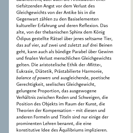
tiefsitzenden Angst vor dem Verlust des
Gleichgewichts von der Antike bis in die
Gegenwart zählen zu den Basiselementen
kultureller Erfahrung und deren Reflexion. Das
alte, von der thebanischen Sphinx dem König
Ödipus gestellte Rätsel über jenes seltsame Tier,
das auf vier, auf zwei und zuletzt auf drei Beinen
geht, kann auch als bündige Parabel über Gewinn
und finalen Verlust menschlichen Gleichgewichts
gelten. Die aristotelische Ethik der ›Mitte‹,
Eukrasie, Diätetik, Prästabilierte Harmonie,
balance of powers
und ausgleichende, poetische
Gerechtigkeit, seelisches Gleichgewicht,
gelungene Proportion, das ausgewogene
Verhältnis zwischen Reden und Schweigen, die
Position des Objekts im Raum der Kunst, die
Theorien der Kompensation – mit diesen und
anderen Formeln und Titeln sind nur einige der
prominenten Lehren benannt, die eine
konstitutive Idee des Äquilibriums implizieren.