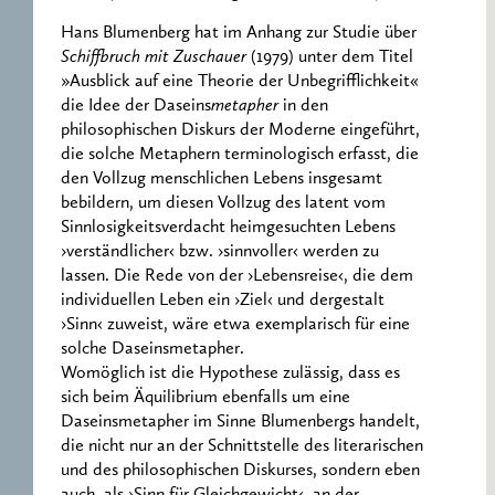
Hans Blumenberg hat im Anhang zur Studie über
Schiffbruch mit Zuschauer
(1979) unter dem Titel
»Ausblick auf eine Theorie der Unbegrifflichkeit«
die Idee der Daseins
metapher
in den
philosophischen Diskurs der Moderne eingeführt,
die solche Metaphern terminologisch erfasst, die
den Vollzug menschlichen Lebens insgesamt
bebildern, um diesen Vollzug des latent vom
Sinnlosigkeitsverdacht heimgesuchten Lebens
›verständlicher‹ bzw. ›sinnvoller‹ werden zu
lassen. Die Rede von der ›Lebensreise‹, die dem
individuellen Leben ein ›Ziel‹ und dergestalt
›Sinn‹ zuweist, wäre etwa exemplarisch für eine
solche Daseinsmetapher.
Womöglich ist die Hypothese zulässig, dass es
sich beim Äquilibrium ebenfalls um eine
Daseinsmetapher im Sinne Blumenbergs handelt,
die nicht nur an der Schnittstelle des literarischen
und des philosophischen Diskurses, sondern eben
auch, als ›Sinn für Gleichgewicht‹, an der