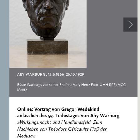
RESEARCH CENTRE
RECORDS
FOR POLITICAL
ICONOGRAPHY
ERNST CASSIRER
CENTRE 1997-2007
ABY WARBURG, 13.6.1866–26.10.1929
Büste Warburgs von seiner Ehefrau Mary Hertz Foto: UHH RRZ/MCC,
Mentz
Online: Vortrag von Gregor Wedekind
anlässlich des 93. Todestages von Aby Warburg
»Wirkungsmacht und Handlungsfeld. Zum
Nachleben von Théodore Géricaults Floß der
Medusa«