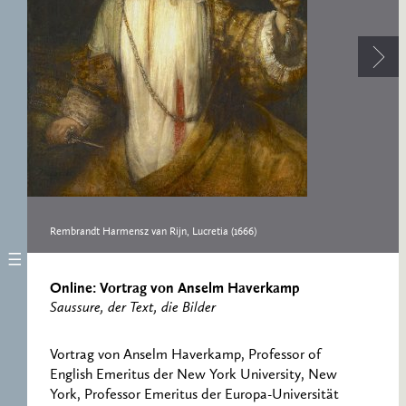
RESEARCH CENTRE
RECORDS
FOR POLITICAL
ICONOGRAPHY
ERNST CASSIRER
CENTRE 1997-2007
Rembrandt Harmensz van Rijn, Lucretia (1666)
Online: Vortrag von Anselm Haverkamp
Saussure, der Text, die Bilder
Vortrag von Anselm Haverkamp, Professor of
English Emeritus der New York University, New
York, Professor Emeritus der Europa-Universität