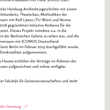
 Online-Diskussion mit Frank Schmitz statt.
sität Hamburg Architekturgeschichte mit einem
Jahrhunderts, Theaterbau, Methodiken der
insam mit Ralf Liptau (TU Wien) und Verena
2016 gegründeten Initiative Kerberos für die
zeit. Dieses Projekt mündete u.a. in die
9 in der Berlinischen Galerie zu sehen war, und die
gemeinsam mit ICOMOS Deutschland
amt Berlin im Februar 2019 durchgeführt wurde.
ie Denkmalliste aufgenommen.
-Hauses entfallen die Vorträge im Rahmen der
uses aufgezeichnet und online verfügbar
er Fakultät für Geisteswissenschaften und steht
sität Hamburg