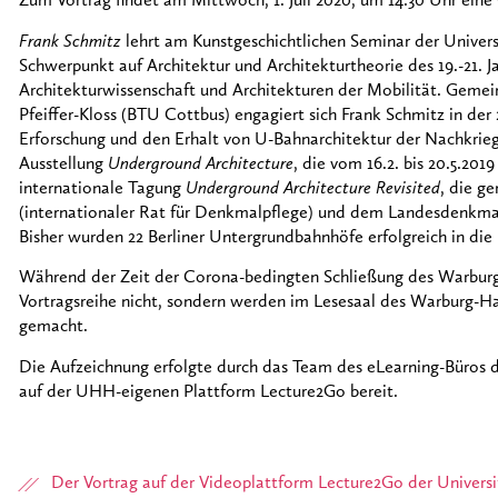
Zum Vortrag findet am Mittwoch, 1. Juli 2020, um 14.30 Uhr eine
Frank Schmitz
lehrt am Kunstgeschichtlichen Seminar der Univer
Schwerpunkt auf Architektur und Architekturtheorie des 19.-21. 
Architekturwissenschaft und Architekturen der Mobilität. Geme
Pfeiffer-Kloss (BTU Cottbus) engagiert sich Frank Schmitz in der 
Erforschung und den Erhalt von U-Bahnarchitektur der Nachkriegs
Ausstellung
Underground Architecture
, die vom 16.2. bis 20.5.201
internationale Tagung
Underground Architecture Revisited
, die 
(internationaler Rat für Denkmalpflege) und dem Landesdenkmal
Bisher wurden 22 Berliner Untergrundbahnhöfe erfolgreich in d
Während der Zeit der Corona-bedingten Schließung des Warburg
Vortragsreihe nicht, sondern werden im Lesesaal des Warburg-Ha
gemacht.
Die Aufzeichnung erfolgte durch das Team des eLearning-Büros d
auf der UHH-eigenen Plattform Lecture2Go bereit.
Der Vortrag auf der Videoplattform Lecture2Go der Univer