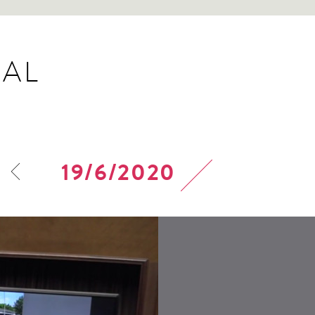
AL
19/6/2020