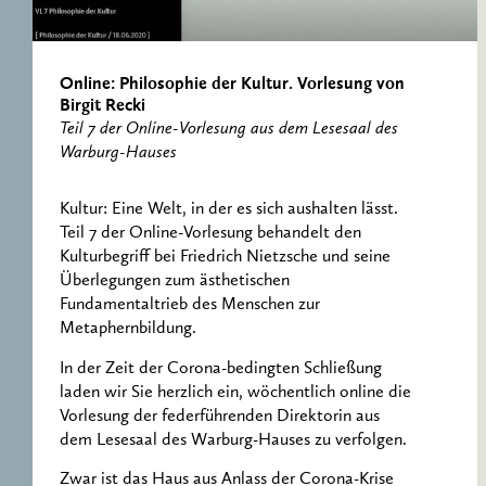
RESEARCH CENTRE
RECORDS
FOR POLITICAL
ICONOGRAPHY
ERNST CASSIRER
Online: Philosophie der Kultur. Vorlesung von
CENTRE 1997-2007
Birgit Recki
Teil 7 der Online-Vorlesung aus dem Lesesaal des
Warburg-Hauses
Kultur: Eine Welt, in der es sich aushalten lässt.
Teil 7 der Online-Vorlesung behandelt den
Kulturbegriff bei Friedrich Nietzsche und seine
Überlegungen zum ästhetischen
Fundamentaltrieb des Menschen zur
Metaphernbildung.
In der Zeit der Corona-bedingten Schließung
laden wir Sie herzlich ein, wöchentlich online die
Vorlesung der federführenden Direktorin aus
dem Lesesaal des Warburg-Hauses zu verfolgen.
Zwar ist das Haus aus Anlass der Corona-Krise