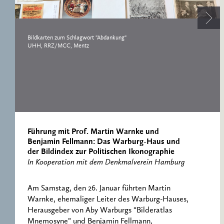
RESEARCH CENTRE
RECORDS
FOR POLITICAL
ICONOGRAPHY
ERNST CASSIRER
Bildkarten zum Schlagwort "Abdankung"
UHH, RRZ/MCC, Mentz
CENTRE 1997-2007
Führung mit Prof. Martin Warnke und
Benjamin Fellmann: Das Warburg-Haus und
der Bildindex zur Politischen Ikonographie
In Kooperation mit dem Denkmalverein Hamburg
Am Samstag, den 26. Januar führten Martin
Warnke, ehemaliger Leiter des Warburg-Hauses,
Herausgeber von Aby Warburgs “Bilderatlas
Mnemosyne” und Benjamin Fellmann,