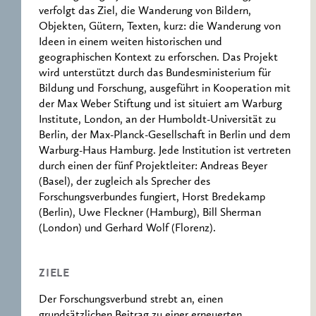
RESEARCH CENTRE
RECORDS
verfolgt das Ziel, die Wanderung von Bildern,
FOR POLITICAL
Objekten, Gütern, Texten, kurz: die Wanderung von
ICONOGRAPHY
Ideen in einem weiten historischen und
ERNST CASSIRER
geographischen Kontext zu erforschen. Das Projekt
CENTRE 1997-2007
wird unterstützt durch das Bundesministerium für
Bildung und Forschung, ausgeführt in Kooperation mit
der Max Weber Stiftung und ist situiert am Warburg
Institute, London, an der Humboldt-Universität zu
Berlin, der Max-Planck-Gesellschaft in Berlin und dem
Warburg-Haus Hamburg. Jede Institution ist vertreten
durch einen der fünf Projektleiter: Andreas Beyer
(Basel), der zugleich als Sprecher des
Forschungsverbundes fungiert, Horst Bredekamp
(Berlin), Uwe Fleckner (Hamburg), Bill Sherman
(London) und Gerhard Wolf (Florenz).
ZIELE
Der Forschungsverbund strebt an, einen
grundsätzlichen Beitrag zu einer erneuerten