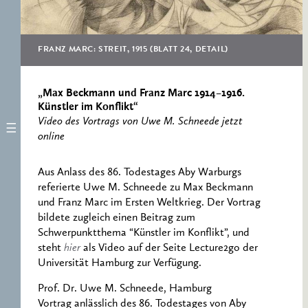
RESEARCH CENTRE
RECORDS
FOR POLITICAL
ICONOGRAPHY
FRANZ MARC: STREIT, 1915 (BLATT 24, DETAIL)
ERNST CASSIRER
CENTRE 1997-2007
„Max Beckmann und Franz Marc 1914–1916.
Künstler im Konflikt“
Video des Vortrags von Uwe M. Schneede jetzt
online
Aus Anlass des 86. Todestages Aby Warburgs
referierte Uwe M. Schneede zu Max Beckmann
und Franz Marc im Ersten Weltkrieg. Der Vortrag
bildete zugleich einen Beitrag zum
Schwerpunktthema “Künstler im Konflikt”, und
steht
hier
als Video auf der Seite Lecture2go der
Universität Hamburg zur Verfügung.
Prof. Dr. Uwe M. Schneede, Hamburg
Vortrag anlässlich des 86. Todestages von Aby