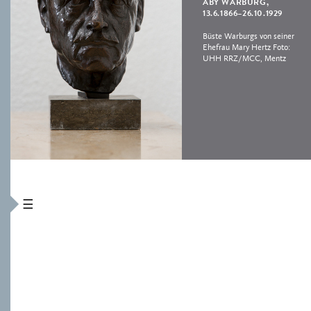
ABY WARBURG,
13.6.1866–26.10.1929
Büste Warburgs von seiner
Ehefrau Mary Hertz Foto:
UHH RRZ/MCC, Mentz