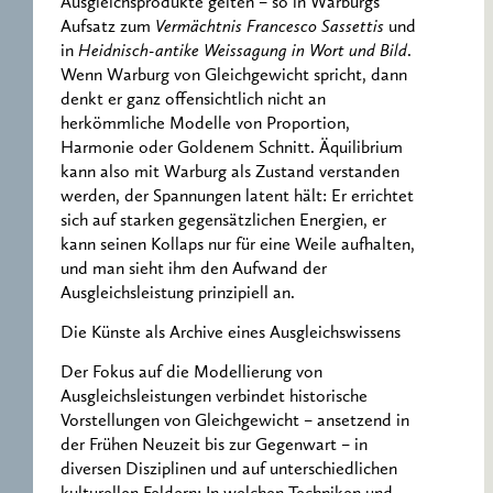
Ausgleichsprodukte gelten – so in Warburgs
Aufsatz zum
Vermächtnis Francesco Sassettis
und
in
Heidnisch-antike Weissagung in Wort und Bild
.
Wenn Warburg von Gleichgewicht spricht, dann
denkt er ganz offensichtlich nicht an
herkömmliche Modelle von Proportion,
Harmonie oder Goldenem Schnitt. Äquilibrium
kann also mit Warburg als Zustand verstanden
werden, der Spannungen latent hält: Er errichtet
sich auf starken gegensätzlichen Energien, er
kann seinen Kollaps nur für eine Weile aufhalten,
und man sieht ihm den Aufwand der
Ausgleichsleistung prinzipiell an.
Die Künste als Archive eines Ausgleichswissens
Der Fokus auf die Modellierung von
Ausgleichsleistungen verbindet historische
Vorstellungen von Gleichgewicht – ansetzend in
der Frühen Neuzeit bis zur Gegenwart – in
diversen Disziplinen und auf unterschiedlichen