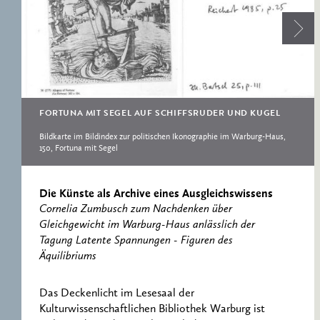
RESEARCH CENTRE
RECORDS
FOR POLITICAL
ICONOGRAPHY
ERNST CASSIRER
CENTRE 1997-2007
FORTUNA MIT SEGEL AUF SCHIFFSRUDER UND KUGEL
Bildkarte im Bildindex zur politischen Ikonographie im Warburg-Haus,
150, Fortuna mit Segel
Die Künste als Archive eines Ausgleichswissens
Cornelia Zumbusch zum Nachdenken über
Gleichgewicht im Warburg-Haus anlässlich der
Tagung Latente Spannungen - Figuren des
Äquilibriums
Das Deckenlicht im Lesesaal der
Kulturwissenschaftlichen Bibliothek Warburg ist