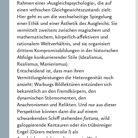
Rahmen einer ›Ausgleichspsychologie‹, die auf
einen ›ethischen Gleichgewichtszustand‹ zielt:
Hier geht es um die wechselseitige Spiegelung
einer Ethik und einer Ästhetik des Ausgleichs. Sie
vermittelt zweitens zwischen magischem und
mathematischem, körperlich-affektivem und
rationalem Weltverhältnis, und sie organisiert
drittens Kompromissbildungen in der historischen
Abfolge konkurrierender Stile (Idealismus,
Realismus, Manierismus).
Entscheidend ist, dass man ihren
Vermittlungsleistungen die Heterogenität noch
ansieht: Warburgs Bildlektüren entzünden sich
bekanntlich an den Fremdkörpern, den
dynamischen Störmomenten, den
Anachronismen und Relikten. Und nur aus dieser
Perspektive können dann die auf einem
schwankenden Schiff stehenden
fortuna
, wild
galoppierende Kentauren oder ein trübsinniger
Engel (Dürers
melencolia I
) als