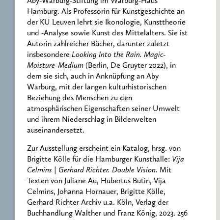
Aby-Warburg-Stiftung im Warburg-Haus
Hamburg. Als Professorin für Kunstgeschichte an
der KU Leuven lehrt sie Ikonologie, Kunsttheorie
und -Analyse sowie Kunst des Mittelalters. Sie ist
Autorin zahlreicher Bücher, darunter zuletzt
insbesondere
Looking Into the Rain. Magic-
Moisture-Medium
(Berlin, De Gruyter 2022), in
dem sie sich, auch in Anknüpfung an Aby
Warburg, mit der langen kulturhistorischen
Beziehung des Menschen zu den
atmosphärischen Eigenschaften seiner Umwelt
und ihrem Niederschlag in Bilderwelten
auseinandersetzt.
Zur Ausstellung erscheint ein Katalog, hrsg. von
Brigitte Kölle für die Hamburger Kunsthalle:
Vija
Celmins | Gerhard Richter. Double Vision
. Mit
Texten von Juliane Au, Hubertus Butin, Vija
Celmins, Johanna Hornauer, Brigitte Kölle,
Gerhard Richter Archiv u.a. Köln, Verlag der
Buchhandlung Walther und Franz König, 2023. 256