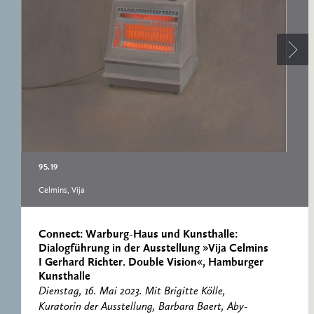
RESEARCH CENTRE
RECORDS
FOR POLITICAL
ICONOGRAPHY
ERNST CASSIRER
CENTRE 1997-2007
95.19
Celmins, Vija
Connect: Warburg-Haus und Kunsthalle:
Dialogführung in der Ausstellung »Vija Celmins
I Gerhard Richter. Double Vision«, Hamburger
Kunsthalle
Dienstag, 16. Mai 2023. Mit Brigitte Kölle,
Kuratorin der Ausstellung, Barbara Baert, Aby-