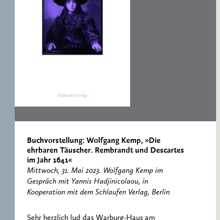
RESEARCH CENTRE
RECORDS
FOR POLITICAL
ICONOGRAPHY
ERNST CASSIRER
CENTRE 1997-2007
Buchvorstellung: Wolfgang Kemp, »Die
ehrbaren Täuscher. Rembrandt und Descartes
im Jahr 1641«
Mittwoch, 31. Mai 2023. Wolfgang Kemp im
Gespräch mit Yannis Hadjinicolaou, in
Kooperation mit dem Schlaufen Verlag, Berlin
Sehr herzlich lud das Warburg-Haus am