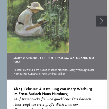
RESEARCH CENTRE
RECORDS
FOR POLITICAL
ICONOGRAPHY
ERNST CASSIRER
CENTRE 1997-2007
MARY WARBURG: LESENDE FRAU AM WALDRAND, UM
1902
Pastell, 26,7 x 18,5 cm Künstlerischer Nachlass Mary Warburg in der
Hamburger Kunsthalle Foto: Andrea Völker
Ab 13. Februar: Ausstellung von Mary Warburg
im Ernst Barlach Haus Hamburg
»Auf Augenblicke frei und glücklich«: Das Barlach
Haus zeigt die erste große Werkschau der