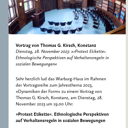
RESEARCH CENTRE
RECORDS
FOR POLITICAL
ICONOGRAPHY
ERNST CASSIRER
CENTRE 1997-2007
Vortrag von Thomas G. Kirsch, Konstanz
Dienstag, 28. November 2023: »›Protest Etikette‹.
Ethnologische Perspektiven auf Verhaltensregeln in
sozialen Bewegungen«
Sehr herzlich lud das Warburg-Haus im Rahmen
der Vortragsreihe zum Jahresthema 2023,
»Dynamiken der Form« zu einem Vortrag von
Thomas G. Kirsch, Konstanz, am Dienstag, 28.
November 2023 um 19.00 Uhr:
»Protest Etikette«. Ethnologische Perspektiven
auf Verhaltensregeln in sozialen Bewegungen