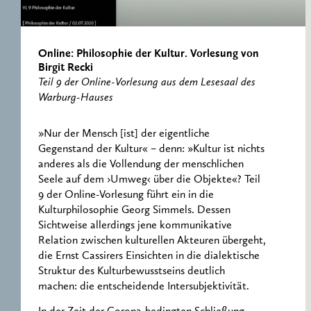
RESEARCH CENTRE
RECORDS
FOR POLITICAL
ICONOGRAPHY
ERNST CASSIRER
Online: Philosophie der Kultur. Vorlesung von
CENTRE 1997-2007
Birgit Recki
Teil 9 der Online-Vorlesung aus dem Lesesaal des
Warburg-Hauses
»Nur der Mensch [ist] der eigentliche
Gegenstand der Kultur« – denn: »Kultur ist nichts
anderes als die Vollendung der menschlichen
Seele auf dem ›Umweg‹ über die Objekte«? Teil
9 der Online-Vorlesung führt ein in die
Kulturphilosophie Georg Simmels. Dessen
Sichtweise allerdings jene kommunikative
Relation zwischen kulturellen Akteuren übergeht,
die Ernst Cassirers Einsichten in die dialektische
Struktur des Kulturbewusstseins deutlich
machen: die entscheidende Intersubjektivität.