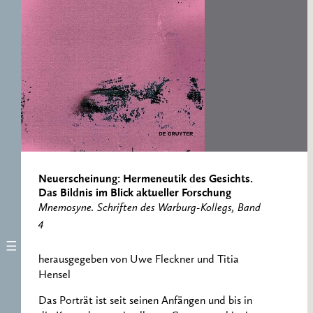
RESEARCH CENTRE
RECORDS
FOR POLITICAL
ICONOGRAPHY
ERNST CASSIRER
CENTRE 1997-2007
Neuerscheinung: Hermeneutik des Gesichts.
Das Bildnis im Blick aktueller Forschung
Mnemosyne. Schriften des Warburg-Kollegs, Band
4
herausgegeben von Uwe Fleckner und Titia
Hensel
Das Porträt ist seit seinen Anfängen und bis in