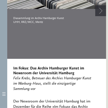
RESEARCH CENTRE
RECORDS
FOR POLITICAL
ICONOGRAPHY
ERNST CASSIRER
Diasammlung im Archiv Hamburger Kunst
UHH, RRZ/MCC, Mentz
CENTRE 1997-2007
Im Fokus: Das Archiv Hamburger Kunst im
Newsroom der Universität Hamburg
Felix Krebs, Betreuer des Archivs Hamburger Kunst
im Warburg-Haus, stellt die einzigartige
Sammlung vor
Der Newsroom der Universität Hamburg hat im
Dezember für die Reihe »Im Fokus« das Archiv