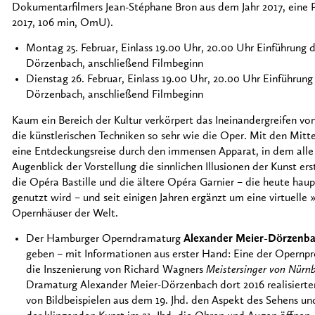
Dokumentarfilmers Jean-Stéphane Bron aus dem Jahr 2017, eine
2017, 106 min, OmU).
Montag 25. Februar, Einlass 19.00 Uhr, 20.00 Uhr Einführung
Dörzenbach, anschließend Filmbeginn
Dienstag 26. Februar, Einlass 19.00 Uhr, 20.00 Uhr Einführu
Dörzenbach, anschließend Filmbeginn
Kaum ein Bereich der Kultur verkörpert das Ineinandergreifen von
die künstlerischen Techniken so sehr wie die Oper. Mit den Mit
eine Entdeckungsreise durch den immensen Apparat, in dem all
Augenblick der Vorstellung die sinnlichen Illusionen der Kunst ers
die Opéra Bastille und die ältere Opéra Garnier – die heute haup
genutzt wird – und seit einigen Jahren ergänzt um eine virtuelle 
Opernhäuser der Welt.
Der Hamburger Operndramaturg
Alexander Meier-Dörzenb
geben – mit Informationen aus erster Hand: Eine der Opernpro
die Inszenierung von Richard Wagners
Meistersinger von Nürn
Dramaturg Alexander Meier-Dörzenbach dort 2016 realisierten.
von Bildbeispielen aus dem 19. Jhd. den Aspekt des Sehens u