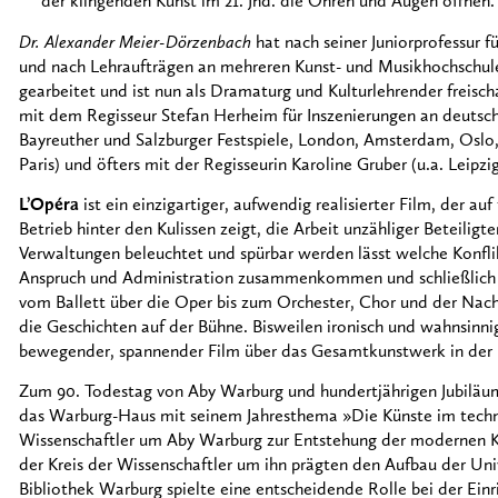
der klingenden Kunst im 21. Jhd. die Ohren und Augen öffnen.
Dr. Alexander Meier-Dörzenbach
hat nach seiner Juniorprofessur 
und nach Lehraufträgen an mehreren Kunst- und Musikhochschul
gearbeitet und ist nun als Dramaturg und Kulturlehrender freischaf
mit dem Regisseur Stefan Herheim für Inszenierungen an deutsch
Bayreuther und Salzburger Festspiele, London, Amsterdam, Oslo
Paris) und öfters mit der Regisseurin Karoline Gruber (u.a. Leipzi
L’Opéra
ist ein einzigartiger, aufwendig realisierter Film, der 
Betrieb hinter den Kulissen zeigt, die Arbeit unzähliger Beteili
Verwaltungen beleuchtet und spürbar werden lässt welche Konfli
Anspruch und Administration zusammenkommen und schließlich di
vom Ballett über die Oper bis zum Orchester, Chor und der Nac
die Geschichten auf der Bühne. Bisweilen ironisch und wahnsinnig 
bewegender, spannender Film über das Gesamtkunstwerk in der 
Zum 90. Todestag von Aby Warburg und hundertjährigen Jubiläu
das Warburg-Haus mit seinem Jahresthema »Die Künste im techni
Wissenschaftler um Aby Warburg zur Entstehung der modernen Ku
der Kreis der Wissenschaftler um ihn prägten den Aufbau der Uni
Bibliothek Warburg spielte eine entscheidende Rolle bei der Einr