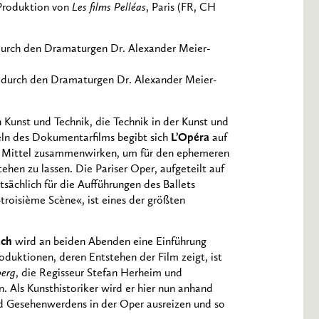
 Produktion von
Les films Pelléas
, Paris (FR, CH
 durch den Dramaturgen Dr. Alexander Meier-
ng durch den Dramaturgen Dr. Alexander Meier-
 Kunst und Technik, die Technik in der Kunst und
teln des Dokumentarfilms begibt sich
L’Opéra
auf
e Mittel zusammenwirken, um für den ephemeren
tehen zu lassen. Die Pariser Oper, aufgeteilt auf
tsächlich für die Aufführungen des Ballets
»troisième Scène«, ist eines der größten
ach
wird an beiden Abenden eine Einführung
duktionen, deren Entstehen der Film zeigt, ist
berg
, die Regisseur Stefan Herheim und
 Als Kunsthistoriker wird er hier nun anhand
nd Gesehenwerdens in der Oper ausreizen und so