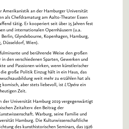
für Amerikanistik an der Hamburger Universität
en als Chefdramaturg am Aalto-Theater Essen
fend tätig. Er kooperiert seit über 15 Jahren fest
en und internationalen Opernhäusern (u.a.
, Berlin, Glyndebourne, Kopenhagen, Hamburg,
g, Düsseldorf, Wien).
auf fulminante und berührende Weise den großen
gter in den verschiedenen Sparten, Gewerken und
kte und Passionen wirken, wenn künstlerischer
e große Politik Einzug hält in ein Haus, das
hwuchsausbildung weit mehr zu erzählen hat als
komisch, aber stets liebevoll, ist
L’Opéra
ein
heutigen Zeit.
m der Universität Hamburg 2019 vergegenwärtigt
schen Zeitalter« den Beitrag der
nstwissenschaft. Warburg, seine Familie und
versität Hamburg. Die Kulturwissenschaftliche
ichtung des kunsthistorischen Seminars, das 1926