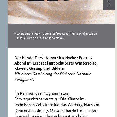
RESEARCH CENTRE
RECORDS
FOR POLITICAL
ICONOGRAPHY
ERNST CASSIRER
CENTRE 1997-2007
v.L.n.R.: Andrej Hovrin, Lenia Safiropoulou, Yannis Hadjinicolaou,
Nathalie Karagiannis, Christina Nakou
Der blinde Fleck: Kunsthistorischer Poesie-
Abend im Lesesaal mit Schuberts Winterreise,
Klavier, Gesang und Bildern
Mit einem Gastbeitrag der Dichterin Nathalie
Karagiannis
Im Rahmen des Programms zum
Schwerpunktthema 2019 »Die Künste im
technischen Zeitalter« lud das Warburg-Haus am
Donnerstag, den 17. Oktober herzlich ein in den
Lesesaal zu einem besonderen Abend der