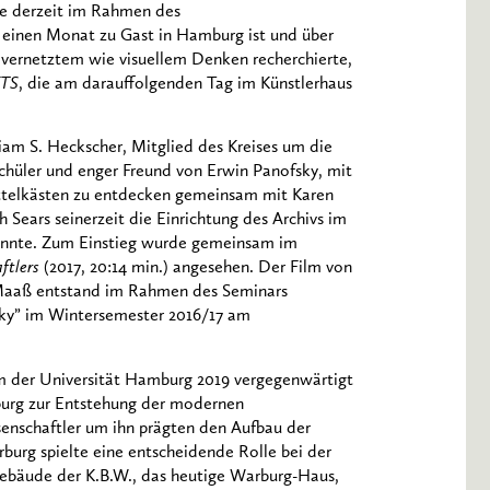
die derzeit im Rahmen des
einen Monat zu Gast in Hamburg ist und über
 vernetztem wie visuellem Denken recherchierte,
TS
, die am darauffolgenden Tag im Künstlerhaus
liam S. Heckscher, Mitglied des Kreises um die
Schüler und enger Freund von Erwin Panofsky, mit
ttelkästen zu entdecken gemeinsam mit Karen
 Sears seinerzeit die Einrichtung des Archivs im
annte. Zum Einstieg wurde gemeinsam im
ftlers
(2017, 20:14 min.) angesehen. Der Film von
 Maaß entstand im Rahmen des Seminars
sky” im Wintersemester 2016/17 am
m der Universität Hamburg 2019 vergegenwärtigt
burg zur Entstehung der modernen
senschaftler um ihn prägten den Aufbau der
burg spielte eine entscheidende Rolle bei der
 Gebäude der K.B.W., das heutige Warburg-Haus,