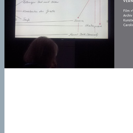
VERN
Film »
Archiv
Kunstw
Caroli