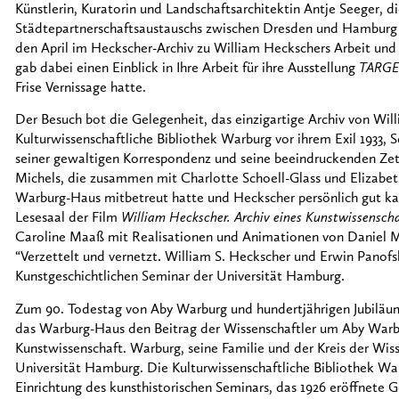
Künstlerin, Kuratorin und Landschaftsarchitektin Antje Seeger, 
Städtepartnerschaftsaustauschs zwischen Dresden und Hamburg 
den April im Heckscher-Archiv zu William Heckschers Arbeit und
gab dabei einen Einblick in Ihre Arbeit für ihre Ausstellung
TARGE
Frise Vernissage hatte.
Der Besuch bot die Gelegenheit, das einzigartige Archiv von Wil
Kulturwissenschaftliche Bibliothek Warburg vor ihrem Exil 1933, 
seiner gewaltigen Korrespondenz und seine beeindruckenden Ze
Michels, die zusammen mit Charlotte Schoell-Glass und Elizabeth
Warburg-Haus mitbetreut hatte und Heckscher persönlich gut k
Lesesaal der Film
William Heckscher. Archiv eines Kunstwissenscha
Caroline Maaß mit Realisationen und Animationen von Daniel
“Verzettelt und vernetzt. William S. Heckscher und Erwin Panof
Kunstgeschichtlichen Seminar der Universität Hamburg.
Zum 90. Todestag von Aby Warburg und hundertjährigen Jubiläu
das Warburg-Haus den Beitrag der Wissenschaftler um Aby War
Kunstwissenschaft. Warburg, seine Familie und der Kreis der Wis
Universität Hamburg. Die Kulturwissenschaftliche Bibliothek War
Einrichtung des kunsthistorischen Seminars, das 1926 eröffnete