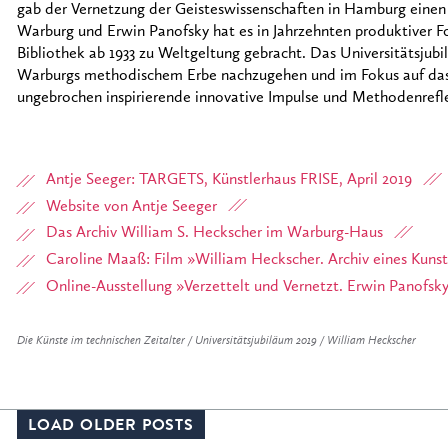
gab der Vernetzung der Geisteswissenschaften in Hamburg einen
Warburg und Erwin Panofsky hat es in Jahrzehnten produktiver 
Bibliothek ab 1933 zu Weltgeltung gebracht. Das Universitätsjubi
Warburgs methodischem Erbe nachzugehen und im Fokus auf das V
ungebrochen inspirierende innovative Impulse und Methodenrefle
Antje Seeger: TARGETS, Künstlerhaus FRISE, April 2019
Website von Antje Seeger
Das Archiv William S. Heckscher im Warburg-Haus
Caroline Maaß: Film »William Heckscher. Archiv eines Kunst
Online-Ausstellung »Verzettelt und Vernetzt. Erwin Panofs
Die Künste im technischen Zeitalter / Universitätsjubiläum 2019 / William Heckscher
LOAD OLDER POSTS