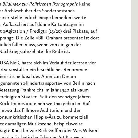
im
Bildindex zur Politischen Ikonographie
keine
der Archivschuber des Sonderbestands
iner Stelle jedoch einige bemerkenswerte
. Aufkaschiert auf dünne Kartonträger im
»Agitation / Predigt« (15/20) drei Plakate, auf
 prangt: Die Zeile »Bill Graham presents« ist dort
idlich fallen muss, wenn von einigen der
achkriegsjahrzehnte die Rede ist.
SA hieß, hatte sich im Verlauf der letzten vier
ertveranstalter ein beachtliches Renommee
rrieristische Ideal des American Dream
genannten »Kindertransporte« von Berlin nach
Besetzung Frankreichs im Jahr 1940 als kaum
ereinigten Staaten. Seit den sechziger Jahren
s Rock-Impresario einen weithin gehörten Ruf
m etwa das Fillmore Auditorium und den
konsumkritischen Hippie-Ära zu kommerziell
er damaligen Musikszene, beispielsweise
ragte Künstler wie Rick Griffin oder Wes Wilson
, an das ästhetische Erbe des Art Nouveau