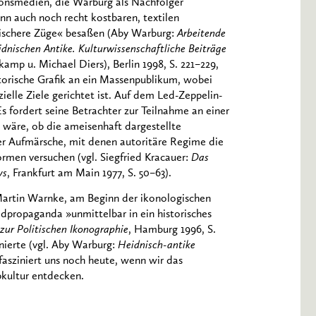
utionsmedien, die Warburg als Nachfolger
nn auch noch recht kostbaren, textilen
tischere Züge« besaßen (Aby Warburg:
Arbeitende
idnischen Antike. Kulturwissenschaftliche Beiträge
kamp u. Michael Diers), Berlin 1998, S. 221–229,
tatorische Grafik an ein Massenpublikum, wobei
elle Ziele gerichtet ist. Auf dem Led-Zeppelin-
s fordert seine Betrachter zur Teilnahme an einer
 wäre, ob die ameisenhaft dargestellte
 Aufmärsche, mit denen autoritäre Regime die
rmen versuchen (vgl. Siegfried Kracauer:
Das
ys
, Frankfurt am Main 1977, S. 50–63).
 Martin Warnke, am Beginn der ikonologischen
dpropaganda »unmittelbar in ein historisches
 zur Politischen Ikonographie
, Hamburg 1996, S.
nierte (vgl. Aby Warburg:
Heidnisch-antike
 fasziniert uns noch heute, wenn wir das
pkultur entdecken.