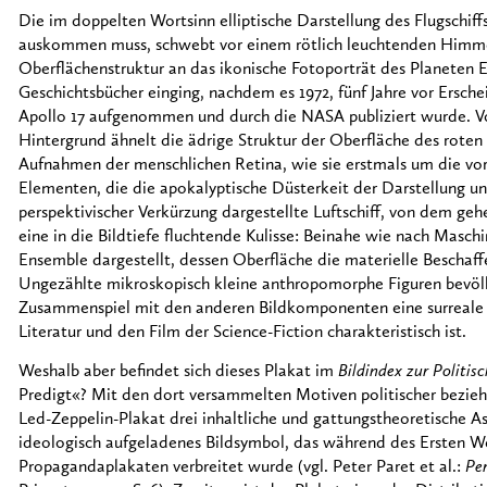
Die im doppelten Wortsinn elliptische Darstellung des Flugschif
auskommen muss, schwebt vor einem rötlich leuchtenden Himme
Oberflächenstruktur an das ikonische Fotoporträt des Planeten E
Geschichtsbücher einging, nachdem es 1972, fünf Jahre vor Ersch
Apollo 17 aufgenommen und durch die NASA publiziert wurde. Vo
Hintergrund ähnelt die ädrige Struktur der Oberfläche des rote
Aufnahmen der menschlichen Retina, wie sie erstmals um die vo
Elementen, die die apokalyptische Düsterkeit der Darstellung unt
perspektivischer Verkürzung dargestellte Luftschiff, von dem geh
eine in die Bildtiefe fluchtende Kulisse: Beinahe wie nach Maschi
Ensemble dargestellt, dessen Oberfläche die materielle Beschaffe
Ungezählte mikroskopisch kleine anthropomorphe Figuren bevölker
Zusammenspiel mit den anderen Bildkomponenten eine surreale 
Literatur und den Film der Science-Fiction charakteristisch ist.
Weshalb aber befindet sich dieses Plakat im
Bildindex zur Politis
Predigt«? Mit den dort versammelten Motiven politischer bezieh
Led-Zeppelin-Plakat drei inhaltliche und gattungstheoretische As
ideologisch aufgeladenes Bildsymbol, das während des Ersten W
Propagandaplakaten verbreitet wurde (vgl. Peter Paret et al.:
Per