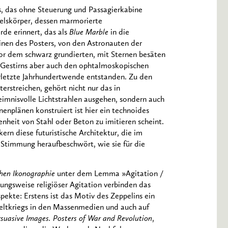
fs, das ohne Steuerung und Passagierkabine
lskörper, dessen marmorierte
rde erinnert, das als
Blue Marble
in die
einen des Posters, von den Astronauten der
r dem schwarz grundierten, mit Sternen besäten
n Gestirns aber auch den ophtalmoskopischen
rletzte Jahrhundertwende entstanden. Zu den
erstreichen, gehört nicht nur das in
eimnisvolle Lichtstrahlen ausgehen, sondern auch
nenplänen konstruiert ist hier ein technoides
nheit von Stahl oder Beton zu imitieren scheint.
n diese futuristische Architektur, die im
Stimmung heraufbeschwört, wie sie für die
chen Ikonographie
unter dem Lemma »Agitation /
ungsweise religiöser Agitation verbinden das
pekte: Erstens ist das Motiv des Zeppelins ein
eltkriegs in den Massenmedien und auch auf
suasive Images. Posters of War and Revolution
,