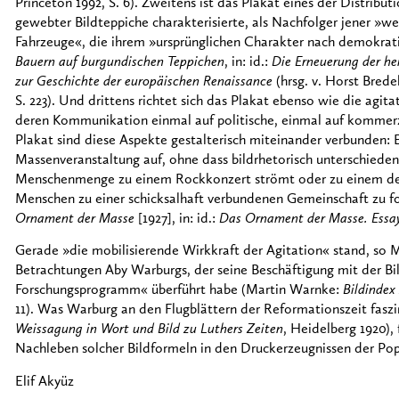
Princeton 1992, S. 6). Zweitens ist das Plakat eines der Distrib
gewebter Bildteppiche charakterisierte, als Nachfolger jener »we
Fahrzeuge«, die ihrem »ursprünglichen Charakter nach demokra
Bauern auf burgundischen Teppichen
, in: id.:
Die Erneuerung der he
zur Geschichte der europäischen Renaissance
(hrsg. v. Horst Brede
S. 223). Und drittens richtet sich das Plakat ebenso wie die agi
deren Kommunikation einmal auf politische, einmal auf kommerzi
Plakat sind diese Aspekte gestalterisch miteinander verbunden: E
Massenveranstaltung auf, ohne dass bildrhetorisch unterschieden
Menschenmenge zu einem Rockkonzert strömt oder zu einem der
Menschen zu einer schicksalhaft verbundenen Gemeinschaft zu fo
Ornament der Masse
[1927], in: id.:
Das Ornament der Masse. Essa
Gerade »die mobilisierende Wirkkraft der Agitation« stand, so
Betrachtungen Aby Warburgs, der seine Beschäftigung mit der Bil
Forschungsprogramm« überführt habe (Martin Warnke:
Bildindex
11). Was Warburg an den Flugblättern der Reformationszeit faszi
Weissagung in Wort und Bild zu Luthers Zeiten
, Heidelberg 1920),
Nachleben solcher Bildformeln in den Druckerzeugnissen der Po
Elif Akyüz