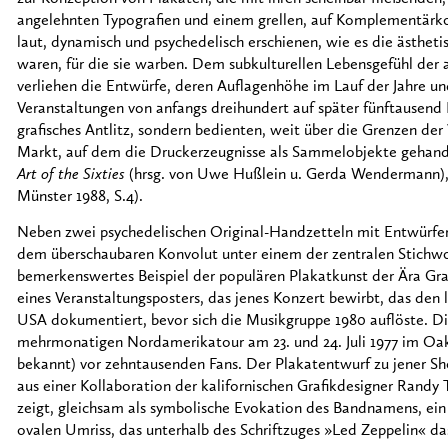
angelehnten Typografien und einem grellen, auf Komplementärk
laut, dynamisch und psychedelisch erschienen, wie es die ästhet
waren, für die sie warben. Dem subkulturellen Lebensgefühl d
verliehen die Entwürfe, deren Auflagenhöhe im Lauf der Jahre u
Veranstaltungen von anfangs dreihundert auf später fünftausend 
grafisches Antlitz, sondern bedienten, weit über die Grenzen der
Markt, auf dem die Druckerzeugnisse als Sammelobjekte gehand
Art of the Sixties
(hrsg. von Uwe Hußlein u. Gerda Wendermann), 
Münster 1988, S.4).
Neben zwei psychedelischen Original-Handzetteln mit Entwürfen d
dem überschaubaren Konvolut unter einem der zentralen Stichwor
bemerkenswertes Beispiel der populären Plakatkunst der Ära Gra
eines Veranstaltungsposters, das jenes Konzert bewirbt, das den 
USA dokumentiert, bevor sich die Musikgruppe 1980 auflöste. Di
mehrmonatigen Nordamerikatour am 23. und 24. Juli 1977 im Oa
bekannt) vor zehntausenden Fans. Der Plakatentwurf zu jener Sho
aus einer Kollaboration der kalifornischen Grafikdesigner Rand
zeigt, gleichsam als symbolische Evokation des Bandnamens, ein
ovalen Umriss, das unterhalb des Schriftzuges »Led Zeppelin« d