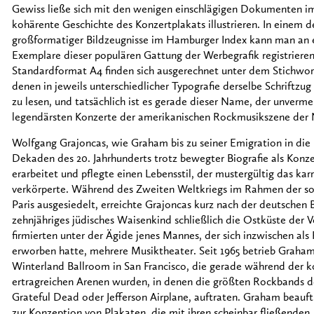
Gewiss ließe sich mit den wenigen einschlägigen Dokumenten 
kohärente Geschichte des Konzertplakats illustrieren. In einem 
großformatiger Bildzeugnisse im Hamburger Index kann man an e
Exemplare dieser populären Gattung der Werbegrafik registrieren
Standardformat A4 finden sich ausgerechnet unter dem Stichwort 
denen in jeweils unterschiedlicher Typografie derselbe Schriftzug
zu lesen, und tatsächlich ist es gerade dieser Name, der unverme
legendärsten Konzerte der amerikanischen Rockmusikszene der N
Wolfgang Grajoncas, wie Graham bis zu seiner Emigration in die U
Dekaden des 20. Jahrhunderts trotz bewegter Biografie als Konz
erarbeitet und pflegte einen Lebensstil, der mustergültig das ka
verkörperte. Während des Zweiten Weltkriegs im Rahmen der so
Paris ausgesiedelt, erreichte Grajoncas kurz nach der deutschen 
zehnjähriges jüdisches Waisenkind schließlich die Ostküste der V
firmierten unter der Ägide jenes Mannes, der sich inzwischen al
erworben hatte, mehrere Musiktheater. Seit 1965 betrieb Graha
Winterland Ballroom in San Francisco, die gerade während der 
ertragreichen Arenen wurden, in denen die größten Rockbands d
Grateful Dead oder Jefferson Airplane, auftraten. Graham beauft
zur Konzeption von Plakaten, die mit ihren scheinbar fließenden