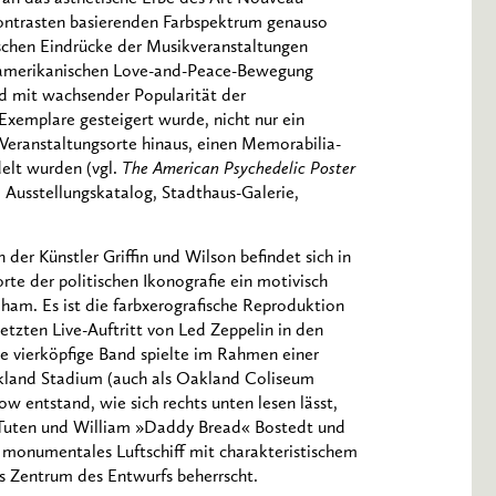
ontrasten basierenden Farbspektrum genauso
ischen Eindrücke der Musikveranstaltungen
er amerikanischen Love-and-Peace-Bewegung
nd mit wachsender Popularität der
Exemplare gesteigert wurde, nicht nur ein
 Veranstaltungsorte hinaus, einen Memorabilia-
elt wurden (vgl.
The American Psychedelic Poster
Ausstellungskatalog, Stadthaus-Galerie,
er Künstler Griffin und Wilson befindet sich in
te der politischen Ikonografie ein motivisch
ham. Es ist die farbxerografische Reproduktion
letzten Live-Auftritt von Led Zeppelin in den
e vierköpfige Band spielte im Rahmen einer
kland Stadium (auch als Oakland Coliseum
w entstand, wie sich rechts unten lesen lässt,
y Tuten und William »Daddy Bread« Bostedt und
 monumentales Luftschiff mit charakteristischem
as Zentrum des Entwurfs beherrscht.