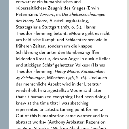
entwarf er ein humanistisches und
»überzeitliches« Zeugnis des Krieges (Erwin
Petermann:
Vorwort
, in:
Die Shelterzeichnungen
des Henry Moore
, Ausstellungskatalog,
Staatsgalerie Stuttgart 1967, o. S.). Hanns
Theodor Flemming betont: »Moore geht es nicht
um heldische Kampf- und Schlachtszenen wie in
früheren Zeiten, sondern um die knappe
Schilderung der unter den Bombenangriffen
leidenden Kreatur, des von Angst in dunkle Keller
und stickigen Schlaf gehetzten Volkes« (Hanns
Theodor Flemming:
Henry Moore. Katakomben.
45 Zeichnungen
, München 1956, S. 16). Und auch
der menschliche Aspekt wird in der Literatur
wiederholt herausgestellt: »Moore said later
that ›it humanized everything I had been doing. I
knew at the time that I was sketching
represented an artistic turning point for me…‹
Out of this humanization came warmer and less
abstract works« (Anthony Arblaster: Rezension
zu: Peter Stansky / William Abrahams:
London’s