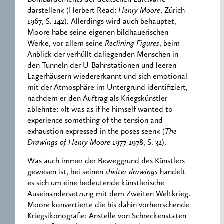
Bombardements der deutschen Luftwaffe
darstellen« (Herbert Read:
Henry Moore
, Zürich
1967, S. 142). Allerdings wird auch behauptet,
Moore habe seine eigenen bildhauerischen
Werke, vor allem seine
Reclining Figures
, beim
Anblick der verhüllt daliegenden Menschen in
den Tunneln der U-Bahnstationen und leeren
Lagerhäusern wiedererkannt und sich emotional
mit der Atmosphäre im Untergrund identifiziert,
nachdem er den Auftrag als Kriegskünstler
ablehnte: »It was as if he himself wanted to
experience something of the tension and
exhaustion expressed in the poses seen« (
The
Drawings of Henry Moore
1977-1978, S. 32).
Was auch immer der Beweggrund des Künstlers
gewesen ist, bei seinen
shelter drawings
handelt
es sich um eine bedeutende künstlerische
Auseinandersetzung mit dem Zweiten Weltkrieg.
Moore konvertierte die bis dahin vorherrschende
Kriegsikonografie: Anstelle von Schreckenstaten