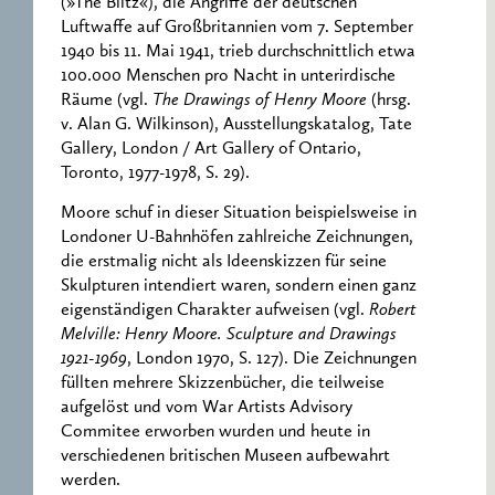
(»The Blitz«), die Angriffe der deutschen
Luftwaffe auf Großbritannien vom 7. September
1940 bis 11. Mai 1941, trieb durchschnittlich etwa
100.000 Menschen pro Nacht in unterirdische
Räume (vgl.
The Drawings of Henry Moore
(hrsg.
v. Alan G. Wilkinson), Ausstellungskatalog, Tate
Gallery, London / Art Gallery of Ontario,
Toronto, 1977-1978, S. 29).
Moore schuf in dieser Situation beispielsweise in
Londoner U-Bahnhöfen zahlreiche Zeichnungen,
die erstmalig nicht als Ideenskizzen für seine
Skulpturen intendiert waren, sondern einen ganz
eigenständigen Charakter aufweisen (vgl.
Robert
Melville: Henry Moore. Sculpture and Drawings
1921-1969
, London 1970, S. 127). Die Zeichnungen
füllten mehrere Skizzenbücher, die teilweise
aufgelöst und vom War Artists Advisory
Commitee erworben wurden und heute in
verschiedenen britischen Museen aufbewahrt
werden.