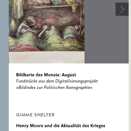
RESEARCH CENTRE
RECORDS
FOR POLITICAL
ICONOGRAPHY
ERNST CASSIRER
CENTRE 1997-2007
Bildkarte des Monats: August
Fundstücke aus dem Digitalisierungsprojekt
»Bildindex zur Politischen Ikonographie«
GIMME SHELTER
Henry Moore und die Aktualität des Krieges