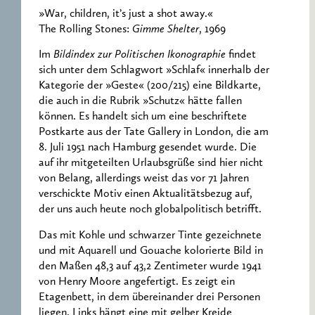
»War, children, it’s just a shot away.«
The Rolling Stones:
Gimme Shelter
, 1969
Im
Bildindex zur Politischen Ikonographie
findet
sich unter dem Schlagwort »Schlaf« innerhalb der
Kategorie der »Geste« (200/215) eine Bildkarte,
die auch in die Rubrik »Schutz« hätte fallen
können. Es handelt sich um eine beschriftete
Postkarte aus der Tate Gallery in London, die am
8. Juli 1951 nach Hamburg gesendet wurde. Die
auf ihr mitgeteilten Urlaubsgrüße sind hier nicht
von Belang, allerdings weist das vor 71 Jahren
verschickte Motiv einen Aktualitätsbezug auf,
der uns auch heute noch globalpolitisch betrifft.
Das mit Kohle und schwarzer Tinte gezeichnete
und mit Aquarell und Gouache kolorierte Bild in
den Maßen 48,3 auf 43,2 Zentimeter wurde 1941
von Henry Moore angefertigt. Es zeigt ein
Etagenbett, in dem übereinander drei Personen
liegen. Links hängt eine mit gelber Kreide