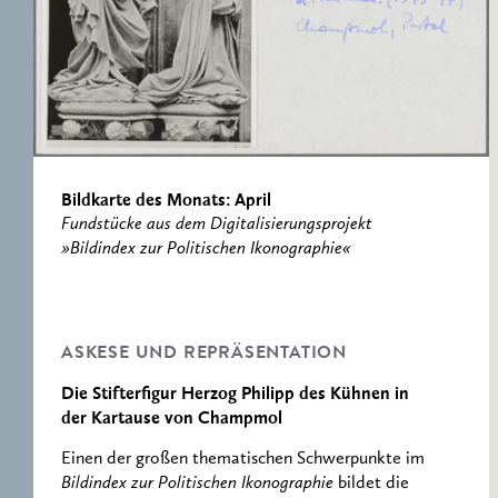
RESEARCH CENTRE
RECORDS
FOR POLITICAL
ICONOGRAPHY
ERNST CASSIRER
CENTRE 1997-2007
Bildkarte des Monats: April
Fundstücke aus dem Digitalisierungsprojekt
»Bildindex zur Politischen Ikonographie«
ASKESE UND REPRÄSENTATION
Die Stifterfigur Herzog Philipp des Kühnen in
der Kartause von Champmol
Einen der großen thematischen Schwerpunkte im
Bildindex zur Politischen Ikonographie
bildet die