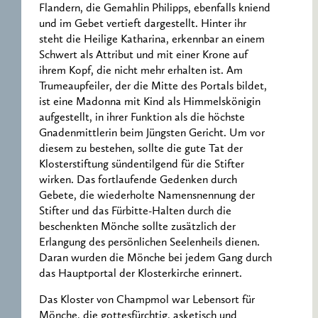
Flandern, die Gemahlin Philipps, ebenfalls kniend
und im Gebet vertieft dargestellt. Hinter ihr
steht die Heilige Katharina, erkennbar an einem
Schwert als Attribut und mit einer Krone auf
ihrem Kopf, die nicht mehr erhalten ist. Am
Trumeaupfeiler, der die Mitte des Portals bildet,
ist eine Madonna mit Kind als Himmelskönigin
aufgestellt, in ihrer Funktion als die höchste
Gnadenmittlerin beim Jüngsten Gericht. Um vor
diesem zu bestehen, sollte die gute Tat der
Klosterstiftung sündentilgend für die Stifter
wirken. Das fortlaufende Gedenken durch
Gebete, die wiederholte Namensnennung der
Stifter und das Fürbitte-Halten durch die
beschenkten Mönche sollte zusätzlich der
Erlangung des persönlichen Seelenheils dienen.
Daran wurden die Mönche bei jedem Gang durch
das Hauptportal der Klosterkirche erinnert.
Das Kloster von Champmol war Lebensort für
Mönche, die gottesfürchtig, asketisch und