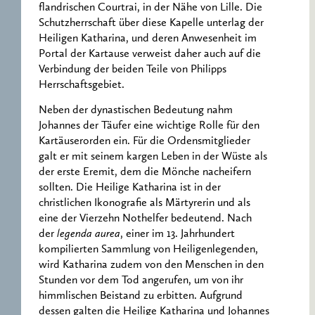
flandrischen Courtrai, in der Nähe von Lille. Die
Schutzherrschaft über diese Kapelle unterlag der
Heiligen Katharina, und deren Anwesenheit im
Portal der Kartause verweist daher auch auf die
Verbindung der beiden Teile von Philipps
Herrschaftsgebiet.
Neben der dynastischen Bedeutung nahm
Johannes der Täufer eine wichtige Rolle für den
Kartäuserorden ein. Für die Ordensmitglieder
galt er mit seinem kargen Leben in der Wüste als
der erste Eremit, dem die Mönche nacheifern
sollten. Die Heilige Katharina ist in der
christlichen Ikonografie als Märtyrerin und als
eine der Vierzehn Nothelfer bedeutend. Nach
der
legenda aurea
, einer im 13. Jahrhundert
kompilierten Sammlung von Heiligenlegenden,
wird Katharina zudem von den Menschen in den
Stunden vor dem Tod angerufen, um von ihr
himmlischen Beistand zu erbitten. Aufgrund
dessen galten die Heilige Katharina und Johannes