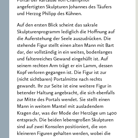
Portal der Kartause von Champmol
angefertigten Skulpturen Johannes des Täufers
und Herzog Philipp des Kühnen.
Auf den ersten Blick scheint das sakrale
Skulpturenprogramm lediglich die Hoffnung auf
die Auferstehung der Seele auszudrücken. Die
stehende Figur stellt einen alten Mann mit Bart
dar, der vollständig in ein weites, bodenlanges
und faltenreiches Gewand eingehüllt ist. Auf
seinem rechten Arm trägt er ein Lamm, dessen
Kopf verloren gegangen ist. Die Figur ist zur
(nicht sichtbaren) Portalmitte nach rechts
gewandt. Ihr zur Seite ist eine weitere Figur in
betender Haltung angebracht, die sich ebenfalls
zur Mitte des Portals wendet. Sie stellt einen
Mann in weitem Mantel mit ausladendem
Kragen dar, was der Mode der Herzöge um 1400
entsprach. Die beiden lebensgroßen Skulpturen
sind auf zwei Konsolen positioniert, die von
kleineren Figuren gehalten werden, wobei die