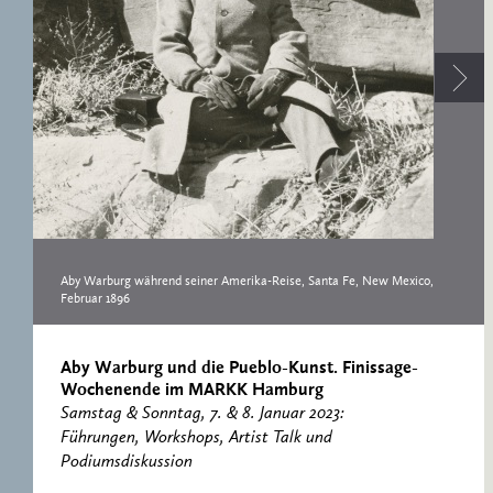
RESEARCH CENTRE
RECORDS
FOR POLITICAL
ICONOGRAPHY
ERNST CASSIRER
CENTRE 1997-2007
Aby Warburg während seiner Amerika-Reise, Santa Fe, New Mexico,
Februar 1896
Aby Warburg und die Pueblo-Kunst. Finissage-
Wochenende im MARKK Hamburg
Samstag & Sonntag, 7. & 8. Januar 2023:
Führungen, Workshops, Artist Talk und
Podiumsdiskussion