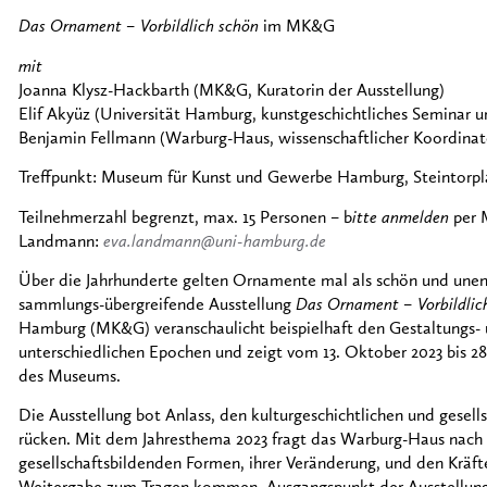
Das Ornament – Vorbildlich schön
im MK&G
mit
Joanna Klysz-Hackbarth (MK&G, Kuratorin der Ausstellung)
Elif Akyüz (Universität Hamburg, kunstgeschichtliches Seminar 
Benjamin Fellmann (Warburg-Haus, wissenschaftlicher Koordinat
Treffpunkt: Museum für Kunst und Gewerbe Hamburg, Steintorpla
Teilnehmerzahl begrenzt, max. 15 Personen – b
itte anmelden
per M
Landmann:
eva.landmann@uni-hamburg.de
Über die Jahrhunderte gelten Ornamente mal als schön und unent
sammlungs-übergreifende Ausstellung
Das Ornament – Vorbildlic
Hamburg (MK&G) veranschaulicht beispielhaft den Gestaltungs
unterschiedlichen Epochen und zeigt vom 13. Oktober 2023 bis 2
des Museums.
Die Ausstellung bot Anlass, den kulturgeschichtlichen und gesel
rücken. Mit dem Jahresthema 2023 fragt das Warburg-Haus nach k
gesellschaftsbildenden Formen, ihrer Veränderung, und den Kräft