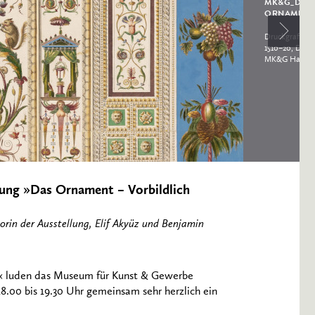
MK&G_DAS
NNINGROGGE_0674
ORNAMENT_
Druckgrafik, 
1510–20, Druck
MK&G Hambu
ung »Das Ornament – Vorbildlich
rin der Ausstellung, Elif Akyüz und Benjamin
 luden das Museum für Kunst & Gewerbe
.00 bis 19.30 Uhr gemeinsam sehr herzlich ein