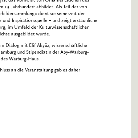
 ist das Konvolut von Ornamentstichen des
19. Jahrhundert abbildet. Als Teil der von
rbildersammlung« dient sie seinerzeit der
nd Inspirationsquelle – und zeigt erstaunliche
urg, im Umfeld der Kulturwissenschaftlichen
ichte ausgebildet wurde.
im Dialog mit Elif Akyüz, wissenschaftliche
 Hamburg und Stipendiatin der Aby-Warburg-
r des Warburg-Haus.
luss an die Veranstaltung gab es daher