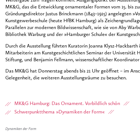
Weitergabe zum Tragen kommen. Ausgangspunkt der Ausstellung
MK&G, das die Entwicklung ornamentaler Formen vom 15. bis zum 
Gründungsdirektor Justus Brinckmann (1843–1915) angelegten »Vo
Kunstgewerbeschule (heute HfBK Hamburg) als Zeichengrundlage u
Parallelen zur modernen Bildwissenschaft, wie sie von Aby Warb
Bibliothek Warburg und der »Hamburger Schule« der Kunstgesch
Durch die Ausstellung führten Kuratorin Joanna Klysz-Hackbarth 
Mitarbeiterin am Kunstgeschichtlichen Seminar der Universität
Stiftung, und Benjamin Fellmann, wissenschaftlicher Koordinato
Das MK&G hat Donnerstag abends bis 21 Uhr geöffnet – im Ansch
Gelegenheit, die weiteren Ausstellungsräume zu besuchen.
MK&G Hamburg: Das Ornament. Vorbildlich schön
Schwerpunktthema »Dynamiken der Form«
Dynamiken der Form