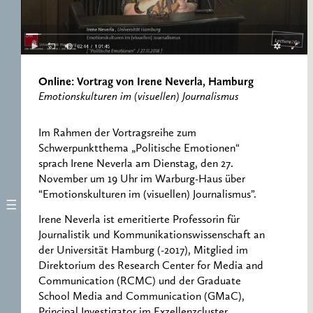
RESEARCH CENTRE
RECORDS
FOR POLITICAL
ICONOGRAPHY
ERNST CASSIRER
CENTRE 1997-2007
Online: Vortrag von Irene Neverla, Hamburg
Emotionskulturen im (visuellen) Journalismus
Im Rahmen der Vortragsreihe zum
Schwerpunktthema „Politische Emotionen“
sprach Irene Neverla am Dienstag, den 27.
November um 19 Uhr im Warburg-Haus über
“Emotionskulturen im (visuellen) Journalismus”.
Irene Neverla ist emeritierte Professorin für
Journalistik und Kommunikationswissenschaft an
der Universität Hamburg (-2017), Mitglied im
Direktorium des Research Center for Media and
Communication (RCMC) und der Graduate
School Media and Communication (GMaC),
Principal Investigator im Exzellenzcluster