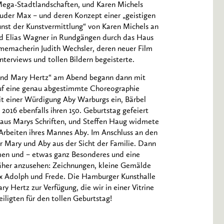
 Mega-Stadtlandschaften, und Karen Michels
ruder Max – und deren Konzept einer „geistigen
nst der Kunstvermittlung“ von Karen Michels an
und Elias Wagner in Rundgängen durch das Haus
memacherin Judith Wechsler, deren neuer Film
erviews und tollen Bildern begeisterte.
g und Mary Hertz“ am Abend begann dann mit
auf eine genau abgestimmte Choreographie
it einer Würdigung Aby Warburgs ein, Bärbel
 2016 ebenfalls ihren 150. Geburtstag gefeiert
s aus Marys Schriften, und Steffen Haug widmete
 Arbeiten ihres Mannes Aby. Im Anschluss an den
r Mary und Aby aus der Sicht der Familie. Dann
men und – etwas ganz Besonderes und eine
näher anzusehen: Zeichnungen, kleine Gemälde
ax Adolph und Frede. Die Hamburger Kunsthalle
 Hertz zur Verfügung, die wir in einer Vitrine
iligten für den tollen Geburtstag!