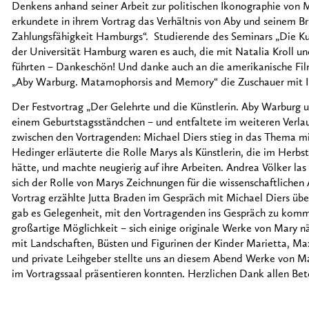
Denkens anhand seiner Arbeit zur politischen Ikonographie von
erkundete in ihrem Vortrag das Verhältnis von Aby und seinem B
Zahlungsfähigkeit Hamburgs“. Studierende des Seminars „Die Ku
der Universität Hamburg waren es auch, die mit Natalia Kroll 
führten – Dankeschön! Und danke auch an die amerikanische Fil
„Aby Warburg. Matamophorsis and Memory“ die Zuschauer mit Int
Der Festvortrag „Der Gelehrte und die Künstlerin. Aby Warbur
einem Geburtstagsständchen – und entfaltete im weiteren Verl
zwischen den Vortragenden: Michael Diers stieg in das Thema m
Hedinger erläuterte die Rolle Marys als Künstlerin, die im Herbst
hätte, und machte neugierig auf ihre Arbeiten. Andrea Völker la
sich der Rolle von Marys Zeichnungen für die wissenschaftlichen
Vortrag erzählte Jutta Braden im Gespräch mit Michael Diers übe
gab es Gelegenheit, mit den Vortragenden ins Gespräch zu kom
großartige Möglichkeit – sich einige originale Werke von Mary 
mit Landschaften, Büsten und Figurinen der Kinder Marietta, M
und private Leihgeber stellte uns an diesem Abend Werke von Mary
im Vortragssaal präsentieren konnten. Herzlichen Dank allen Bete